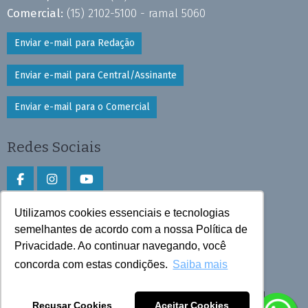
Comercial:
(15) 2102-5100 - ramal 5060
Enviar e-mail para Redação
Enviar e-mail para Central/Assinante
Enviar e-mail para o Comercial
Redes Sociais
Utilizamos cookies essenciais e tecnologias
Faça download do aplicativo
semelhantes de acordo com a nossa Política de
Privacidade. Ao continuar navegando, você
Play Store e App Store
concorda com estas condições.
Saiba mais
Todos os direitos reservados © 2025 Cruzeiro do Sul
Recusar Cookies
Aceitar Cookies