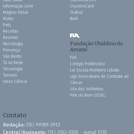
Informação Livre
CruzeiroCard
Magnus Futsal
Grafsul
Motor
Burh
Pets
Receitas
Revistas
Fundação Ubaldino do
Necrologia
Amaral
Presença
São Bento
FUA
Tá na Rede
Colégio Politécnico
Tecnologia
Lar Escola Monteiro Lobato
Turismo
Liga Sorocabana de Combate ao
Uniso Ciência
Câncer
Vila dos Velhinhos
Pink do Bem OSSEL
Contato
Redação:
(15) 99789-3913
Central/Assinante:
(15) 2102-5100 - ramal 5110