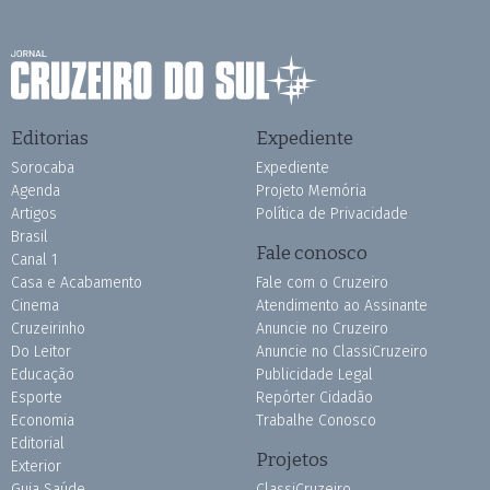
Editorias
Expediente
Sorocaba
Expediente
Agenda
Projeto Memória
Artigos
Política de Privacidade
Brasil
Fale conosco
Canal 1
Casa e Acabamento
Fale com o Cruzeiro
Cinema
Atendimento ao Assinante
Cruzeirinho
Anuncie no Cruzeiro
Do Leitor
Anuncie no ClassiCruzeiro
Educação
Publicidade Legal
Esporte
Repórter Cidadão
Economia
Trabalhe Conosco
Editorial
Projetos
Exterior
Guia Saúde
ClassiCruzeiro