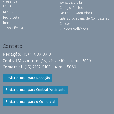
Presença
www.fua.org.br
São Bento
Colégio Politécnico
Tá na Rede
Lar Escola Monteiro Lobato
Tecnologia
Liga Sorocabana de Combate ao
Turismo
Câncer
Uniso Ciência
Vila dos Velhinhos
Contato
Redação:
(15) 99789-3913
Central/Assinante:
(15) 2102-5100 - ramal 5110
Comercial:
(15) 2102-5100 - ramal 5060
Enviar e-mail para Redação
Enviar e-mail para Central/Assinante
Enviar e-mail para o Comercial