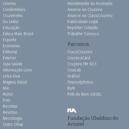
Cinema
Atendimento ao Assinante
Condomínios
Anuncie no Cruzeiro
Cruzeirinho
Anuncie no ClassiCruzeiro
Do Leitor
Publicidade Legal
Educação
Repórter Cidadão
Educa Mais Brasil
Trabalhe Conosco
Esporte
Parceiros
Economia
Editorial
ClassiCruzeiro
Exterior
CruzeiroCard
Guia Saúde
Cruzeiro FM 92.3
Informação Livre
CruxLab
Letra Viva
Grafsul
Magnus Futsal
Depositphotos
Mix
Burh
Motor
Pink do Bem OSSEL
Pets
Receitas
Revistas
Fundação Ubaldino do
Necrologia
Amaral
Outro Olhar