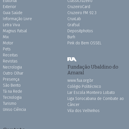
Editorial
ClassiCruzeiro
Exterior
CruzeiroCard
Guia Saúde
Cruzeiro FM 92.3
Informação Livre
CruxLab
Letra Viva
Grafsul
Magnus Futsal
Depositphotos
Mix
Burh
Motor
Pink do Bem OSSEL
Pets
Receitas
Revistas
Fundação Ubaldino do
Necrologia
Amaral
Outro Olhar
Presença
www.fua.org.br
São Bento
Colégio Politécnico
Tá na Rede
Lar Escola Monteiro Lobato
Tecnologia
Liga Sorocabana de Combate ao
Turismo
Câncer
Uniso Ciência
Vila dos Velhinhos