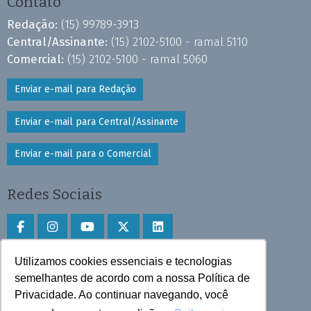
Contato
Redação:
(15) 99789-3913
Central/Assinante:
(15) 2102-5100 - ramal 5110
Comercial:
(15) 2102-5100 - ramal 5060
Enviar e-mail para Redação
Enviar e-mail para Central/Assinante
Enviar e-mail para o Comercial
Redes Sociais
Utilizamos cookies essenciais e tecnologias
Faça download do aplicativo
semelhantes de acordo com a nossa Política de
Play Store e App Store
Privacidade. Ao continuar navegando, você