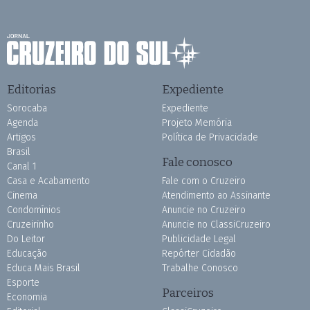
Editorias
Expediente
Sorocaba
Expediente
Agenda
Projeto Memória
Artigos
Política de Privacidade
Brasil
Fale conosco
Canal 1
Casa e Acabamento
Fale com o Cruzeiro
Cinema
Atendimento ao Assinante
Condomínios
Anuncie no Cruzeiro
Cruzeirinho
Anuncie no ClassiCruzeiro
Do Leitor
Publicidade Legal
Educação
Repórter Cidadão
Educa Mais Brasil
Trabalhe Conosco
Esporte
Parceiros
Economia