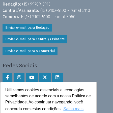
Redação:
(15) 99789-3913
Central/Assinante:
(15) 2102-5100 - ramal 5110
Comercial:
(15) 2102-5100 - ramal 5060
Enviar e-mail para Redação
Enviar e-mail para Central/Assinante
Enviar e-mail para o Comercial
Redes Sociais
Utilizamos cookies essenciais e tecnologias
Faça download do aplicativo
semelhantes de acordo com a nossa Política de
Privacidade. Ao continuar navegando, você
Play Store e App Store
concorda com estas condições.
Saiba mais