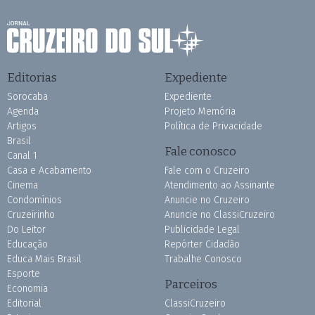
Editorias
Expediente
Sorocaba
Expediente
Agenda
Projeto Memória
Artigos
Política de Privacidade
Brasil
Fale conosco
Canal 1
Casa e Acabamento
Fale com o Cruzeiro
Cinema
Atendimento ao Assinante
Condomínios
Anuncie no Cruzeiro
Cruzeirinho
Anuncie no ClassiCruzeiro
Do Leitor
Publicidade Legal
Educação
Repórter Cidadão
Educa Mais Brasil
Trabalhe Conosco
Esporte
Parceiros
Economia
Editorial
ClassiCruzeiro