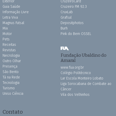
Exterior
CruzeiroCard
Guia Saúde
Cruzeiro FM 92.3
Informação Livre
CruxLab
Letra Viva
Grafsul
Magnus Futsal
Depositphotos
Mix
Burh
Motor
Pink do Bem OSSEL
Pets
Receitas
Revistas
Fundação Ubaldino do
Necrologia
Amaral
Outro Olhar
Presença
www.fua.org.br
São Bento
Colégio Politécnico
Tá na Rede
Lar Escola Monteiro Lobato
Tecnologia
Liga Sorocabana de Combate ao
Turismo
Câncer
Uniso Ciência
Vila dos Velhinhos
Contato