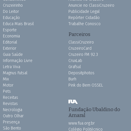
Cruzeirinho
Anuncie no ClassiCruzeiro
Do Leitor
Publicidade Legal
Educação
Repórter Cidadão
Educa Mais Brasil
Trabalhe Conosco
Esporte
Parceiros
Economia
Editorial
ClassiCruzeiro
Exterior
CruzeiroCard
Guia Saúde
Cruzeiro FM 92.3
Informação Livre
CruxLab
Letra Viva
Grafsul
Magnus Futsal
Depositphotos
Mix
Burh
Motor
Pink do Bem OSSEL
Pets
Receitas
Revistas
Fundação Ubaldino do
Necrologia
Amaral
Outro Olhar
Presença
www.fua.org.br
São Bento
Colégio Politécnico