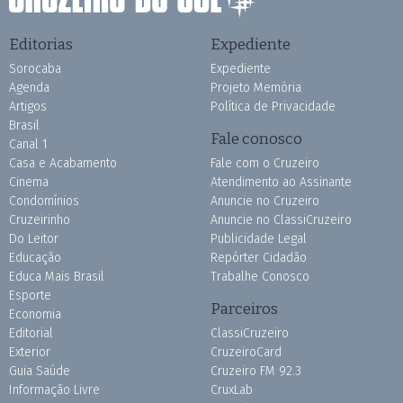
Editorias
Expediente
Sorocaba
Expediente
Agenda
Projeto Memória
Artigos
Política de Privacidade
Brasil
Fale conosco
Canal 1
Casa e Acabamento
Fale com o Cruzeiro
Cinema
Atendimento ao Assinante
Condomínios
Anuncie no Cruzeiro
Cruzeirinho
Anuncie no ClassiCruzeiro
Do Leitor
Publicidade Legal
Educação
Repórter Cidadão
Educa Mais Brasil
Trabalhe Conosco
Esporte
Parceiros
Economia
Editorial
ClassiCruzeiro
Exterior
CruzeiroCard
Guia Saúde
Cruzeiro FM 92.3
Informação Livre
CruxLab