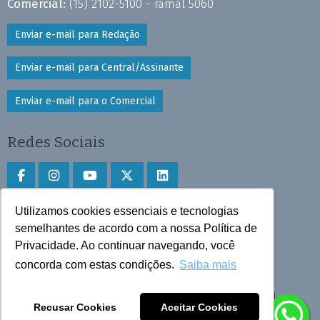
Comercial:
(15) 2102-5100 - ramal 5060
Enviar e-mail para Redação
Enviar e-mail para Central/Assinante
Enviar e-mail para o Comercial
Redes Sociais
Utilizamos cookies essenciais e tecnologias
Faça download do aplicativo
semelhantes de acordo com a nossa Política de
Privacidade. Ao continuar navegando, você
Play Store e App Store
concorda com estas condições.
Saiba mais
Todos os direitos reservados © 2025 Cruzeiro do Sul
Recusar Cookies
Aceitar Cookies