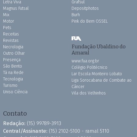
Letra Viva
Grafsul
Magnus Futsal
Depositphotos
Mix
Burh
Motor
Pink do Bem OSSEL
Pets
Receitas
Revistas
Fundação Ubaldino do
Necrologia
Amaral
Outro Olhar
Presença
www.fua.org.br
São Bento
Colégio Politécnico
Tá na Rede
Lar Escola Monteiro Lobato
Tecnologia
Liga Sorocabana de Combate ao
Turismo
Câncer
Uniso Ciência
Vila dos Velhinhos
Contato
Redação:
(15) 99789-3913
Central/Assinante:
(15) 2102-5100 - ramal 5110