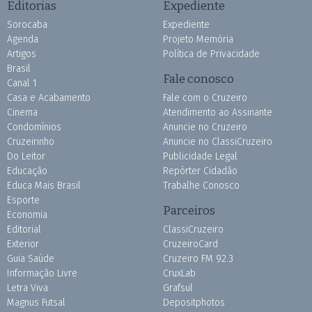
Editorias
Expediente
Sorocaba
Expediente
Agenda
Projeto Memória
Artigos
Política de Privacidade
Brasil
Fale conosco
Canal 1
Casa e Acabamento
Fale com o Cruzeiro
Cinema
Atendimento ao Assinante
Condomínios
Anuncie no Cruzeiro
Cruzeirinho
Anuncie no ClassiCruzeiro
Do Leitor
Publicidade Legal
Educação
Repórter Cidadão
Educa Mais Brasil
Trabalhe Conosco
Esporte
Parceiros
Economia
Editorial
ClassiCruzeiro
Exterior
CruzeiroCard
Guia Saúde
Cruzeiro FM 92.3
Informação Livre
CruxLab
Letra Viva
Grafsul
Magnus Futsal
Depositphotos