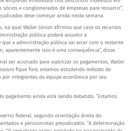
 de empresas envolvidos nos descontos indevidos em
 sócios e conglomerados de empresas para ressarcir”,
ejudicados deve começar ainda nesta semana.
, na qual Waller Júnior afirmou que caso os recursos
dministração pública poderá assumir a
que a administração pública vai arcar com o restante
m, aparentemente isso é uma consequência”, disse.
al ser acionado para viabilizar os pagamentos, Waller
Tesouro fique fora; estamos estudando método de
o por integrantes da equipe econômica por seu
do pagamento ainda está sendo debatido. “Estamos
verno federal, segundo orientação direta do
osentados e pensionistas prejudicados. “A determinação
ou. “O presidente exigiu agilidade no ressarcimento de