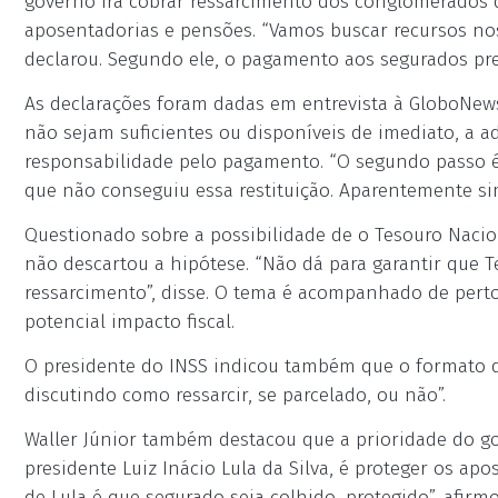
governo irá cobrar ressarcimento dos conglomerados
aposentadorias e pensões. “Vamos buscar recursos nos
declarou. Segundo ele, o pagamento aos segurados pr
As declarações foram dadas em entrevista à GloboNews
não sejam suficientes ou disponíveis de imediato, a a
responsabilidade pelo pagamento. “O segundo passo é 
que não conseguiu essa restituição. Aparentemente si
Questionado sobre a possibilidade de o Tesouro Nacion
não descartou a hipótese. “Não dá para garantir que 
ressarcimento”, disse. O tema é acompanhado de pert
potencial impacto fiscal.
O presidente do INSS indicou também que o formato 
discutindo como ressarcir, se parcelado, ou não”.
Waller Júnior também destacou que a prioridade do go
presidente Luiz Inácio Lula da Silva, é proteger os ap
de Lula é que segurado seja colhido, protegido”, afirm