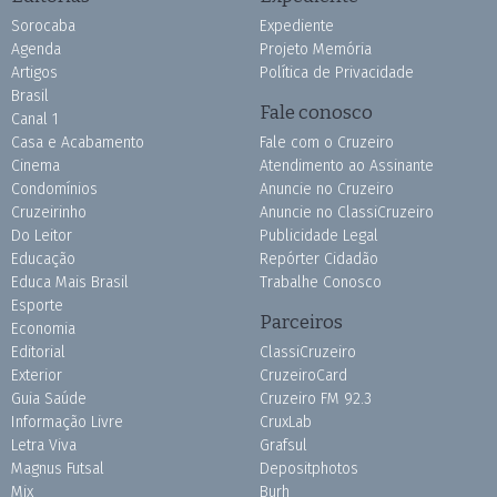
Sorocaba
Expediente
Agenda
Projeto Memória
Artigos
Política de Privacidade
Brasil
Fale conosco
Canal 1
Casa e Acabamento
Fale com o Cruzeiro
Cinema
Atendimento ao Assinante
Condomínios
Anuncie no Cruzeiro
Cruzeirinho
Anuncie no ClassiCruzeiro
Do Leitor
Publicidade Legal
Educação
Repórter Cidadão
Educa Mais Brasil
Trabalhe Conosco
Esporte
Parceiros
Economia
Editorial
ClassiCruzeiro
Exterior
CruzeiroCard
Guia Saúde
Cruzeiro FM 92.3
Informação Livre
CruxLab
Letra Viva
Grafsul
Magnus Futsal
Depositphotos
Mix
Burh