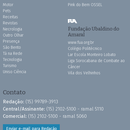
Motor
Pink do Bem OSSEL
Pets
Receitas
Revistas
Fundação Ubaldino do
Necrologia
Amaral
Outro Olhar
Presença
www.fua.org.br
São Bento
Colégio Politécnico
Tá na Rede
Lar Escola Monteiro Lobato
Tecnologia
Liga Sorocabana de Combate ao
Turismo
Câncer
Uniso Ciência
Vila dos Velhinhos
Contato
Redação:
(15) 99789-3913
Central/Assinante:
(15) 2102-5100 - ramal 5110
Comercial:
(15) 2102-5100 - ramal 5060
Enviar e-mail para Redação