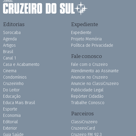
Editorias
Expediente
Sorocaba
Expediente
Agenda
Projeto Memória
Artigos
Política de Privacidade
Brasil
Fale conosco
Canal 1
Casa e Acabamento
Fale com o Cruzeiro
Cinema
Atendimento ao Assinante
Condomínios
Anuncie no Cruzeiro
Cruzeirinho
Anuncie no ClassiCruzeiro
Do Leitor
Publicidade Legal
Educação
Repórter Cidadão
Educa Mais Brasil
Trabalhe Conosco
Esporte
Parceiros
Economia
Editorial
ClassiCruzeiro
Exterior
CruzeiroCard
Guia Saúde
Cruzeiro FM 92.3