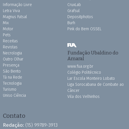
Informação Livre
CruxLab
Letra Viva
Grafsul
Magnus Futsal
Depositphotos
Mix
Burh
Motor
Pink do Bem OSSEL
Pets
Receitas
Revistas
Fundação Ubaldino do
Necrologia
Amaral
Outro Olhar
Presença
www.fua.org.br
São Bento
Colégio Politécnico
Tá na Rede
Lar Escola Monteiro Lobato
Tecnologia
Liga Sorocabana de Combate ao
Turismo
Câncer
Uniso Ciência
Vila dos Velhinhos
Contato
Redação:
(15) 99789-3913