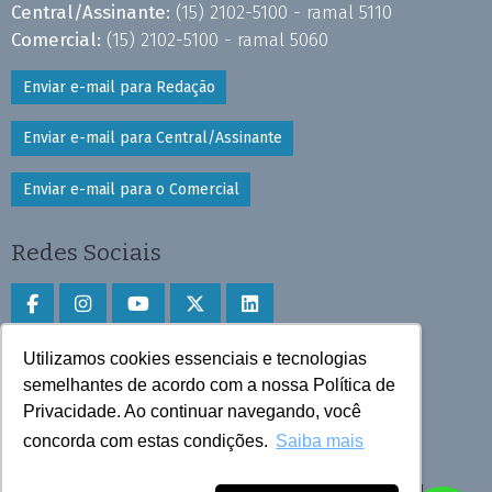
Central/Assinante:
(15) 2102-5100 - ramal 5110
Comercial:
(15) 2102-5100 - ramal 5060
Enviar e-mail para Redação
Enviar e-mail para Central/Assinante
Enviar e-mail para o Comercial
Redes Sociais
Utilizamos cookies essenciais e tecnologias
Faça download do aplicativo
semelhantes de acordo com a nossa Política de
Privacidade. Ao continuar navegando, você
Play Store e App Store
concorda com estas condições.
Saiba mais
Todos os direitos reservados © 2025 Cruzeiro do Sul