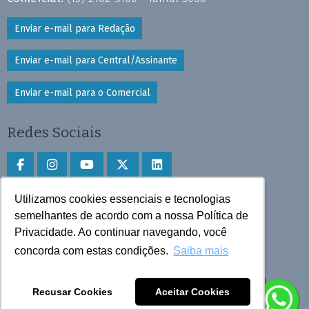
Enviar e-mail para Redação
Enviar e-mail para Central/Assinante
Enviar e-mail para o Comercial
Redes Sociais
Utilizamos cookies essenciais e tecnologias
Faça download do aplicativo
semelhantes de acordo com a nossa Política de
Play Store e App Store
Privacidade. Ao continuar navegando, você
concorda com estas condições.
Saiba mais
Todos os direitos reservados © 2025 Cruzeiro do Sul
Recusar Cookies
Aceitar Cookies