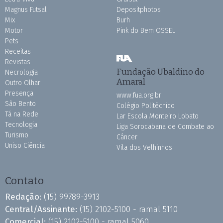
Magnus Futsal
Depositphotos
Mix
Burh
Motor
Pink do Bem OSSEL
Pets
Receitas
Revistas
Fundação Ubaldino do
Necrologia
Amaral
Outro Olhar
Presença
www.fua.org.br
São Bento
Colégio Politécnico
Tá na Rede
Lar Escola Monteiro Lobato
Tecnologia
Liga Sorocabana de Combate ao
Turismo
Câncer
Uniso Ciência
Vila dos Velhinhos
Contato
Redação:
(15) 99789-3913
Central/Assinante:
(15) 2102-5100 - ramal 5110
Comercial:
(15) 2102-5100 - ramal 5060