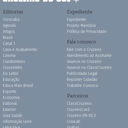
Editorias
Expediente
Sorocaba
Expediente
Agenda
Projeto Memória
Artigos
Política de Privacidade
Brasil
Fale conosco
Canal 1
Casa e Acabamento
Fale com o Cruzeiro
Cinema
Atendimento ao Assinante
Condomínios
Anuncie no Cruzeiro
Cruzeirinho
Anuncie no ClassiCruzeiro
Do Leitor
Publicidade Legal
Educação
Repórter Cidadão
Educa Mais Brasil
Trabalhe Conosco
Esporte
Parceiros
Economia
Editorial
ClassiCruzeiro
Exterior
CruzeiroCard
Guia Saúde
Cruzeiro FM 92.3
Informação Livre
CruxLab
Letra Viva
Grafsul