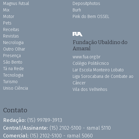
Magnus Futsal
Depositphotos
Mix
Burh
Motor
Pink do Bem OSSEL
Pets
Receitas
Revistas
Fundação Ubaldino do
Necrologia
Amaral
Outro Olhar
Presença
www.fua.org.br
São Bento
Colégio Politécnico
Tá na Rede
Lar Escola Monteiro Lobato
Tecnologia
Liga Sorocabana de Combate ao
Turismo
Câncer
Uniso Ciência
Vila dos Velhinhos
Contato
Redação:
(15) 99789-3913
Central/Assinante:
(15) 2102-5100 - ramal 5110
Comercial:
(15) 2102-5100 - ramal 5060