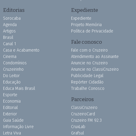
Editorias
Expediente
Sorocaba
Expediente
Agenda
Projeto Memória
Artigos
Política de Privacidade
Brasil
Fale conosco
Canal 1
Casa e Acabamento
Fale com o Cruzeiro
Cinema
Atendimento ao Assinante
Condomínios
Anuncie no Cruzeiro
Cruzeirinho
Anuncie no ClassiCruzeiro
Do Leitor
Publicidade Legal
Educação
Repórter Cidadão
Educa Mais Brasil
Trabalhe Conosco
Esporte
Parceiros
Economia
Editorial
ClassiCruzeiro
Exterior
CruzeiroCard
Guia Saúde
Cruzeiro FM 92.3
Informação Livre
CruxLab
Letra Viva
Grafsul