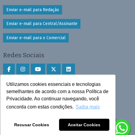
Enviar e-mail para Redação
Enviar e-mail para Central/Assinante
Enviar e-mail para o Comercial
Redes Sociais
Utilizamos cookies essenciais e tecnologias
Faça download do aplicativo
semelhantes de acordo com a nossa Política de
Privacidade. Ao continuar navegando, você
Play Store e App Store
concorda com estas condições.
Saiba mais
Todos os direitos reservados © 2025 Cruzeiro do Sul
Recusar Cookies
Aceitar Cookies