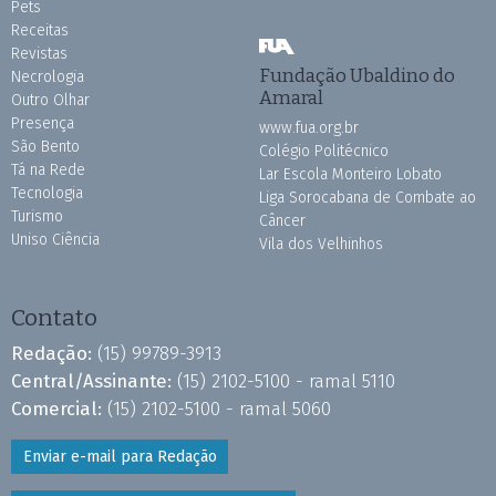
Pets
Receitas
Revistas
Fundação Ubaldino do
Necrologia
Amaral
Outro Olhar
Presença
www.fua.org.br
São Bento
Colégio Politécnico
Tá na Rede
Lar Escola Monteiro Lobato
Tecnologia
Liga Sorocabana de Combate ao
Turismo
Câncer
Uniso Ciência
Vila dos Velhinhos
Contato
Redação:
(15) 99789-3913
Central/Assinante:
(15) 2102-5100 - ramal 5110
Comercial:
(15) 2102-5100 - ramal 5060
Enviar e-mail para Redação