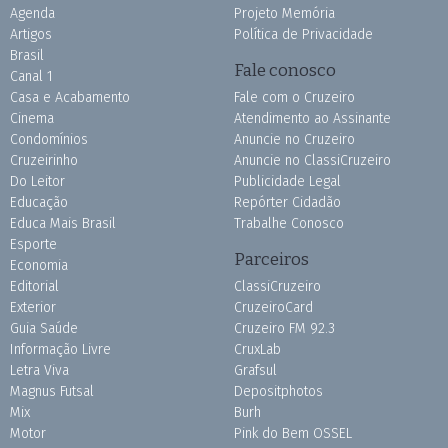
Agenda
Projeto Memória
Artigos
Política de Privacidade
Brasil
Fale conosco
Canal 1
Casa e Acabamento
Fale com o Cruzeiro
Cinema
Atendimento ao Assinante
Condomínios
Anuncie no Cruzeiro
Cruzeirinho
Anuncie no ClassiCruzeiro
Do Leitor
Publicidade Legal
Educação
Repórter Cidadão
Educa Mais Brasil
Trabalhe Conosco
Esporte
Parceiros
Economia
Editorial
ClassiCruzeiro
Exterior
CruzeiroCard
Guia Saúde
Cruzeiro FM 92.3
Informação Livre
CruxLab
Letra Viva
Grafsul
Magnus Futsal
Depositphotos
Mix
Burh
Motor
Pink do Bem OSSEL