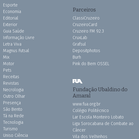
Esporte
Parceiros
Economia
Editorial
ClassiCruzeiro
Exterior
CruzeiroCard
Guia Saúde
Cruzeiro FM 92.3
Informação Livre
CruxLab
Letra Viva
Grafsul
Magnus Futsal
Depositphotos
Mix
Burh
Motor
Pink do Bem OSSEL
Pets
Receitas
Revistas
Fundação Ubaldino do
Necrologia
Amaral
Outro Olhar
Presença
www.fua.org.br
São Bento
Colégio Politécnico
Tá na Rede
Lar Escola Monteiro Lobato
Tecnologia
Liga Sorocabana de Combate ao
Turismo
Câncer
Uniso Ciência
Vila dos Velhinhos