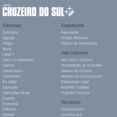
Editorias
Expediente
Sorocaba
Expediente
Agenda
Projeto Memória
Artigos
Política de Privacidade
Brasil
Fale conosco
Canal 1
Casa e Acabamento
Fale com o Cruzeiro
Cinema
Atendimento ao Assinante
Condomínios
Anuncie no Cruzeiro
Cruzeirinho
Anuncie no ClassiCruzeiro
Do Leitor
Publicidade Legal
Educação
Repórter Cidadão
Educa Mais Brasil
Trabalhe Conosco
Esporte
Parceiros
Economia
Editorial
ClassiCruzeiro
Exterior
CruzeiroCard