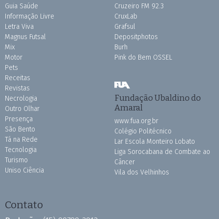
Guia Saúde
Cruzeiro FM 92.3
Informação Livre
CruxLab
Letra Viva
Grafsul
Magnus Futsal
Depositphotos
Mix
Burh
Motor
Pink do Bem OSSEL
Pets
Receitas
Revistas
Fundação Ubaldino do
Necrologia
Amaral
Outro Olhar
Presença
www.fua.org.br
São Bento
Colégio Politécnico
Tá na Rede
Lar Escola Monteiro Lobato
Tecnologia
Liga Sorocabana de Combate ao
Turismo
Câncer
Uniso Ciência
Vila dos Velhinhos
Contato