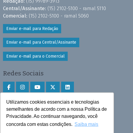
Redação:
(15) 99789-3913
Central/Assinante:
(15) 2102-5100 - ramal 5110
Comercial:
(15) 2102-5100 - ramal 5060
Enviar e-mail para Redação
Enviar e-mail para Central/Assinante
Enviar e-mail para o Comercial
Redes Sociais
Utilizamos cookies essenciais e tecnologias
Faça download do aplicativo
semelhantes de acordo com a nossa Política de
Privacidade. Ao continuar navegando, você
Play Store e App Store
concorda com estas condições.
Saiba mais