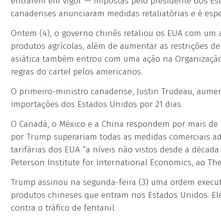
entrarem em vigor — impostas pelo presidente dos Es
canadenses anunciaram medidas retaliatórias e é es
Ontem (4), o governo chinês retaliou os EUA com um 
produtos agrícolas, além de aumentar as restrições d
asiática também entrou com uma ação na Organizaçã
regras do cartel pelos americanos.
O primeiro-ministro canadense, Justin Trudeau, aumen
importações dos Estados Unidos por 21 dias.
O Canadá, o México e a China respondem por mais de 
por Trump superariam todas as medidas comerciais ad
tarifárias dos EUA “a níveis não vistos desde a décad
Peterson Institute for International Economics, ao Th
Trump assinou na segunda-feira (3) uma ordem execut
produtos chineses que entram nos Estados Unidos. Ele
contra o tráfico de fentanil.