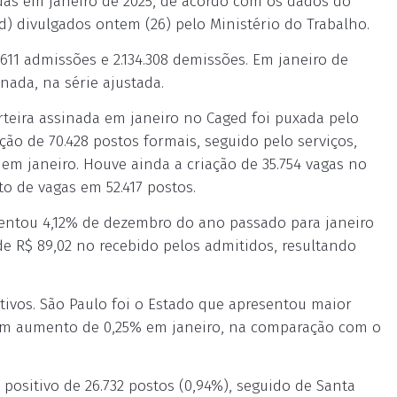
nadas em janeiro de 2025, de acordo com os dados do
 divulgados ontem (26) pelo Ministério do Trabalho.
611 admissões e 2.134.308 demissões. Em janeiro de
nada, na série ajustada.
arteira assinada em janeiro no Caged foi puxada pelo
ão de 70.428 postos formais, seguido pelo serviços,
s em janeiro. Houve ainda a criação de 35.754 vagas no
o de vagas em 52.417 postos.
entou 4,12% de dezembro do ano passado para janeiro
e R$ 89,02 no recebido pelos admitidos, resultando
itivos. São Paulo foi o Estado que apresentou maior
 um aumento de 0,25% em janeiro, na comparação com o
positivo de 26.732 postos (0,94%), seguido de Santa