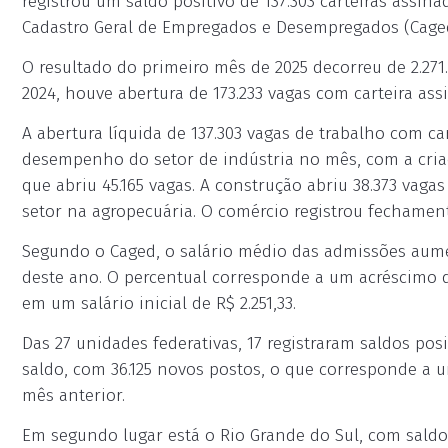
registrou um saldo positivo de 137.303 carteiras assi
Cadastro Geral de Empregados e Desempregados (Caged)
O resultado do primeiro mês de 2025 decorreu de 2.271.
2024, houve abertura de 173.233 vagas com carteira assi
A abertura líquida de 137.303 vagas de trabalho com c
desempenho do setor de indústria no mês, com a criaç
que abriu 45.165 vagas. A construção abriu 38.373 vaga
setor na agropecuária. O comércio registrou fechament
Segundo o Caged, o salário médio das admissões aum
deste ano. O percentual corresponde a um acréscimo d
em um salário inicial de R$ 2.251,33.
Das 27 unidades federativas, 17 registraram saldos pos
saldo, com 36.125 novos postos, o que corresponde a
mês anterior.
Em segundo lugar está o Rio Grande do Sul, com saldo 