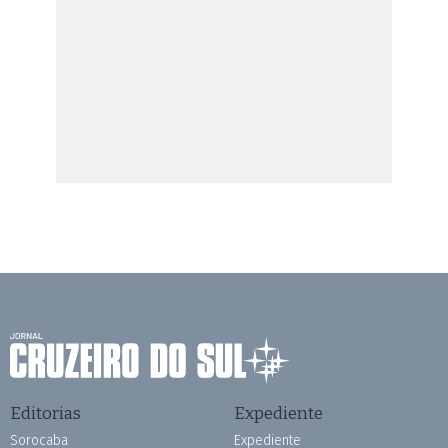
Editorias
Expediente
Sorocaba
Expediente