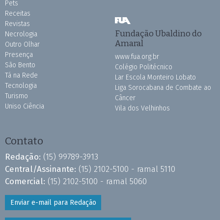
Pets
Receitas
Revistas
Fundação Ubaldino do
Necrologia
Amaral
Outro Olhar
Presença
www.fua.org.br
São Bento
Colégio Politécnico
Tá na Rede
Lar Escola Monteiro Lobato
Tecnologia
Liga Sorocabana de Combate ao
Turismo
Câncer
Uniso Ciência
Vila dos Velhinhos
Contato
Redação:
(15) 99789-3913
Central/Assinante:
(15) 2102-5100 - ramal 5110
Comercial:
(15) 2102-5100 - ramal 5060
Enviar e-mail para Redação