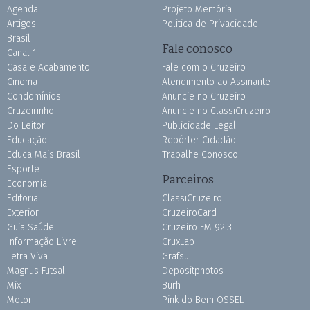
Agenda
Projeto Memória
Artigos
Política de Privacidade
Brasil
Fale conosco
Canal 1
Casa e Acabamento
Fale com o Cruzeiro
Cinema
Atendimento ao Assinante
Condomínios
Anuncie no Cruzeiro
Cruzeirinho
Anuncie no ClassiCruzeiro
Do Leitor
Publicidade Legal
Educação
Repórter Cidadão
Educa Mais Brasil
Trabalhe Conosco
Esporte
Parceiros
Economia
Editorial
ClassiCruzeiro
Exterior
CruzeiroCard
Guia Saúde
Cruzeiro FM 92.3
Informação Livre
CruxLab
Letra Viva
Grafsul
Magnus Futsal
Depositphotos
Mix
Burh
Motor
Pink do Bem OSSEL