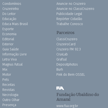
Condomínios
Anuncie no Cruzeiro
Cruzeirinho
Anuncie no ClassiCruzeiro
Do Leitor
Publicidade Legal
Educação
Repórter Cidadão
Educa Mais Brasil
Trabalhe Conosco
Esporte
Parceiros
Economia
Editorial
ClassiCruzeiro
Exterior
CruzeiroCard
Guia Saúde
Cruzeiro FM 92.3
Informação Livre
CruxLab
Letra Viva
Grafsul
Magnus Futsal
Depositphotos
Mix
Burh
Motor
Pink do Bem OSSEL
Pets
Receitas
Revistas
Fundação Ubaldino do
Necrologia
Amaral
Outro Olhar
Presença
www.fua.org.br