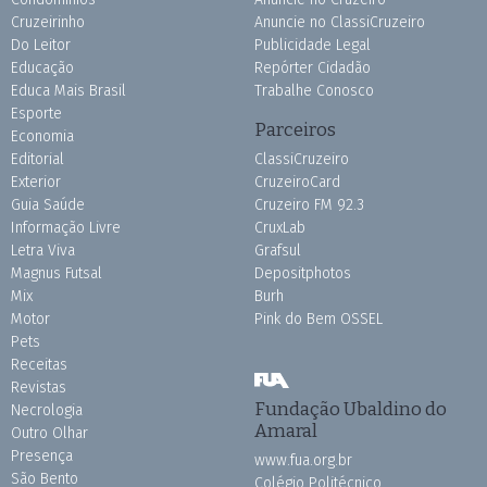
Cruzeirinho
Anuncie no ClassiCruzeiro
Do Leitor
Publicidade Legal
Educação
Repórter Cidadão
Educa Mais Brasil
Trabalhe Conosco
Esporte
Parceiros
Economia
Editorial
ClassiCruzeiro
Exterior
CruzeiroCard
Guia Saúde
Cruzeiro FM 92.3
Informação Livre
CruxLab
Letra Viva
Grafsul
Magnus Futsal
Depositphotos
Mix
Burh
Motor
Pink do Bem OSSEL
Pets
Receitas
Revistas
Fundação Ubaldino do
Necrologia
Amaral
Outro Olhar
Presença
www.fua.org.br
São Bento
Colégio Politécnico