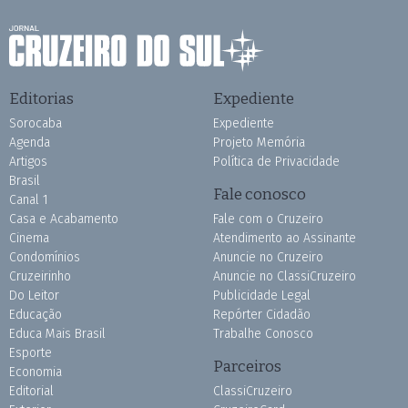
Editorias
Expediente
Sorocaba
Expediente
Agenda
Projeto Memória
Artigos
Política de Privacidade
Brasil
Fale conosco
Canal 1
Casa e Acabamento
Fale com o Cruzeiro
Cinema
Atendimento ao Assinante
Condomínios
Anuncie no Cruzeiro
Cruzeirinho
Anuncie no ClassiCruzeiro
Do Leitor
Publicidade Legal
Educação
Repórter Cidadão
Educa Mais Brasil
Trabalhe Conosco
Esporte
Parceiros
Economia
Editorial
ClassiCruzeiro