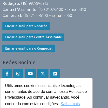
Redação:
(15) 99789-3913
Central/Assinante:
(15) 2102-5100 - ramal 5110
Comercial:
(15) 2102-5100 - ramal 5060
Enviar e-mail para Redação
Enviar e-mail para Central/Assinante
Enviar e-mail para o Comercial
Redes Sociais
Utilizamos cookies essenciais e tecnologias
Faça download do aplicativo
semelhantes de acordo com a nossa Política de
Play Store e App Store
Privacidade. Ao continuar navegando, você
concorda com estas condições.
Saiba mais