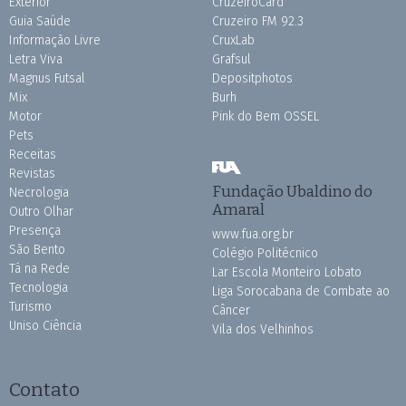
Exterior
CruzeiroCard
Guia Saúde
Cruzeiro FM 92.3
Informação Livre
CruxLab
Letra Viva
Grafsul
Magnus Futsal
Depositphotos
Mix
Burh
Motor
Pink do Bem OSSEL
Pets
Receitas
Revistas
Fundação Ubaldino do
Necrologia
Amaral
Outro Olhar
Presença
www.fua.org.br
São Bento
Colégio Politécnico
Tá na Rede
Lar Escola Monteiro Lobato
Tecnologia
Liga Sorocabana de Combate ao
Turismo
Câncer
Uniso Ciência
Vila dos Velhinhos
Contato