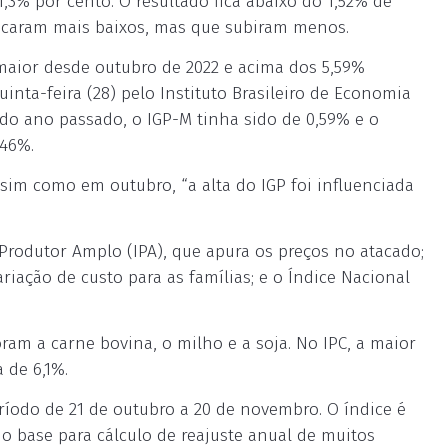
% por cento. O resultado fica abaixo do 1,52% de
 ficaram mais baixos, mas que subiram menos.
maior desde outubro de 2022 e acima dos 5,59%
nta-feira (28) pelo Instituto Brasileiro de Economia
 do ano passado, o IGP-M tinha sido de 0,59% e o
,46%.
sim como em outubro, “a alta do IGP foi influenciada
Produtor Amplo (IPA), que apura os preços no atacado;
iação de custo para as famílias; e o Índice Nacional
ram a carne bovina, o milho e a soja. No IPC, a maior
 de 6,1%.
ríodo de 21 de outubro a 20 de novembro. O índice é
 base para cálculo de reajuste anual de muitos