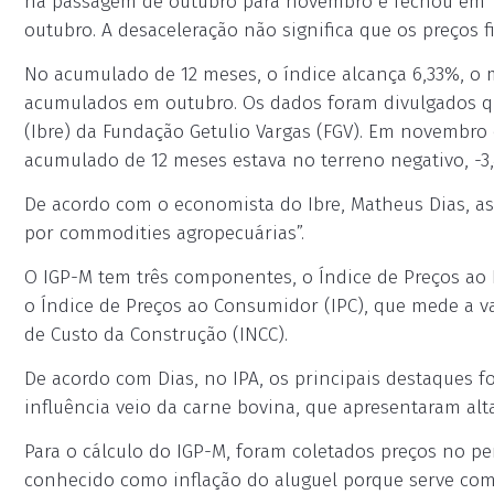
na passagem de outubro para novembro e fechou em 1,3
outubro. A desaceleração não significa que os preços
No acumulado de 12 meses, o índice alcança 6,33%, o 
acumulados em outubro. Os dados foram divulgados qui
(Ibre) da Fundação Getulio Vargas (FGV). Em novembro
acumulado de 12 meses estava no terreno negativo, -3
De acordo com o economista do Ibre, Matheus Dias, as
por commodities agropecuárias”.
O IGP-M tem três componentes, o Índice de Preços ao 
o Índice de Preços ao Consumidor (IPC), que mede a var
de Custo da Construção (INCC).
De acordo com Dias, no IPA, os principais destaques fo
influência veio da carne bovina, que apresentaram alta
Para o cálculo do IGP-M, foram coletados preços no pe
conhecido como inflação do aluguel porque serve como