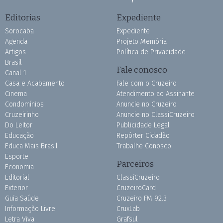
Editorias
Expediente
Sorocaba
Expediente
Agenda
Projeto Memória
Artigos
Política de Privacidade
Brasil
Fale conosco
Canal 1
Casa e Acabamento
Fale com o Cruzeiro
Cinema
Atendimento ao Assinante
Condomínios
Anuncie no Cruzeiro
Cruzeirinho
Anuncie no ClassiCruzeiro
Do Leitor
Publicidade Legal
Educação
Repórter Cidadão
Educa Mais Brasil
Trabalhe Conosco
Esporte
Parceiros
Economia
Editorial
ClassiCruzeiro
Exterior
CruzeiroCard
Guia Saúde
Cruzeiro FM 92.3
Informação Livre
CruxLab
Letra Viva
Grafsul