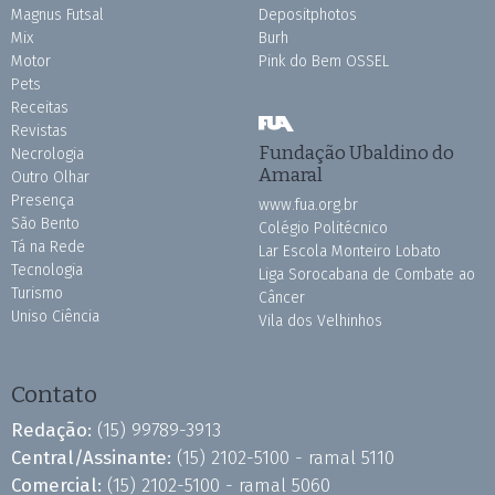
Magnus Futsal
Depositphotos
Mix
Burh
Motor
Pink do Bem OSSEL
Pets
Receitas
Revistas
Fundação Ubaldino do
Necrologia
Amaral
Outro Olhar
Presença
www.fua.org.br
São Bento
Colégio Politécnico
Tá na Rede
Lar Escola Monteiro Lobato
Tecnologia
Liga Sorocabana de Combate ao
Turismo
Câncer
Uniso Ciência
Vila dos Velhinhos
Contato
Redação:
(15) 99789-3913
Central/Assinante:
(15) 2102-5100 - ramal 5110
Comercial:
(15) 2102-5100 - ramal 5060