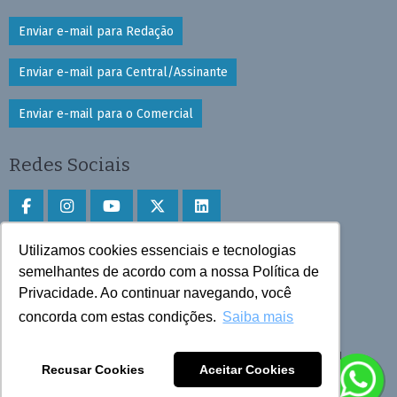
Enviar e-mail para Redação
Enviar e-mail para Central/Assinante
Enviar e-mail para o Comercial
Redes Sociais
Utilizamos cookies essenciais e tecnologias
Faça download do aplicativo
semelhantes de acordo com a nossa Política de
Play Store e App Store
Privacidade. Ao continuar navegando, você
concorda com estas condições.
Saiba mais
Todos os direitos reservados © 2025 Cruzeiro do Sul
Recusar Cookies
Aceitar Cookies