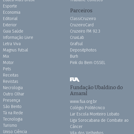
Esporte
Parceiros
Economia
Editorial
ClassiCruzeiro
Exterior
CruzeiroCard
Guia Saúde
Cruzeiro FM 92.3
Informação Livre
CruxLab
Letra Viva
Grafsul
Magnus Futsal
Depositphotos
Mix
Burh
Motor
Pink do Bem OSSEL
Pets
Receitas
Revistas
Fundação Ubaldino do
Necrologia
Amaral
Outro Olhar
Presença
www.fua.org.br
São Bento
Colégio Politécnico
Tá na Rede
Lar Escola Monteiro Lobato
Tecnologia
Liga Sorocabana de Combate ao
Turismo
Câncer
Uniso Ciência
Vila dos Velhinhos