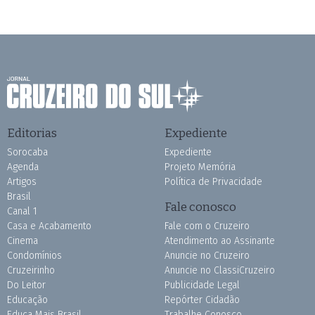
Editorias
Expediente
Sorocaba
Expediente
Agenda
Projeto Memória
Artigos
Política de Privacidade
Brasil
Fale conosco
Canal 1
Casa e Acabamento
Fale com o Cruzeiro
Cinema
Atendimento ao Assinante
Condomínios
Anuncie no Cruzeiro
Cruzeirinho
Anuncie no ClassiCruzeiro
Do Leitor
Publicidade Legal
Educação
Repórter Cidadão
Educa Mais Brasil
Trabalhe Conosco