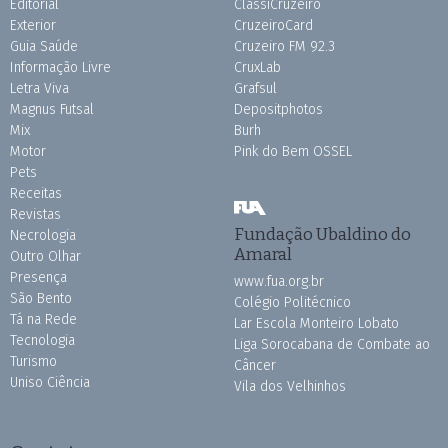
Editorial
ClassiCruzeiro
Exterior
CruzeiroCard
Guia Saúde
Cruzeiro FM 92.3
Informação Livre
CruxLab
Letra Viva
Grafsul
Magnus Futsal
Depositphotos
Mix
Burh
Motor
Pink do Bem OSSEL
Pets
Receitas
Revistas
Fundação Ubaldino do
Necrologia
Amaral
Outro Olhar
Presença
www.fua.org.br
São Bento
Colégio Politécnico
Tá na Rede
Lar Escola Monteiro Lobato
Tecnologia
Liga Sorocabana de Combate ao
Turismo
Câncer
Uniso Ciência
Vila dos Velhinhos