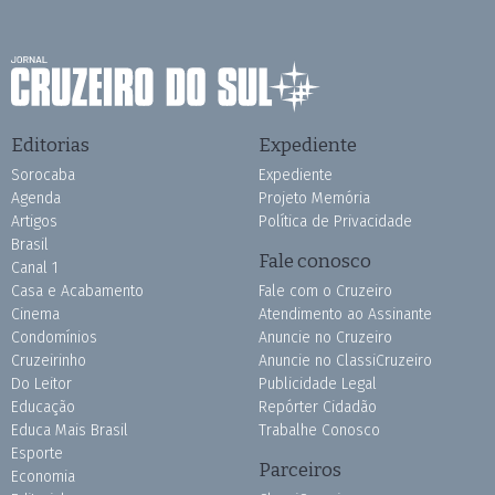
Editorias
Expediente
Sorocaba
Expediente
Agenda
Projeto Memória
Artigos
Política de Privacidade
Brasil
Fale conosco
Canal 1
Casa e Acabamento
Fale com o Cruzeiro
Cinema
Atendimento ao Assinante
Condomínios
Anuncie no Cruzeiro
Cruzeirinho
Anuncie no ClassiCruzeiro
Do Leitor
Publicidade Legal
Educação
Repórter Cidadão
Educa Mais Brasil
Trabalhe Conosco
Esporte
Parceiros
Economia