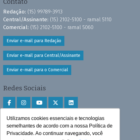
Contato
Redação:
(15) 99789-3913
Central/Assinante:
(15) 2102-5100 - ramal 5110
Comercial:
(15) 2102-5100 - ramal 5060
Enviar e-mail para Redação
Enviar e-mail para Central/Assinante
Enviar e-mail para o Comercial
Redes Sociais
Utilizamos cookies essenciais e tecnologias
Faça download do aplicativo
semelhantes de acordo com a nossa Política de
Play Store e App Store
Privacidade. Ao continuar navegando, você