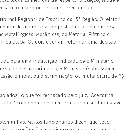
ota todas as medidas de respeito, proteção, saúde e
esa não informou se irá recorrer ou não.
ribunal Regional de Trabalho da 15ª Região. O relator
 relator de um recurso proposto tanto pela empresa
 Metalúrgicas, Mecânicas, de Material Elétrico e
e Indaiatuba. Os dois queriam reformar uma decisão
tida para uma instituição indicada pelo Ministério
 caso de descumprimento, a Mercedes é obrigada a
 assédio moral ou discriminação, ou multa diária de R$
olados”, o que foi rechaçado pelo juiz. “Aceitar as
olados‘, como defende a recorrida, representaria grave
estemunhas. Muitos funcionários dizem que seus
locados para funções consideradas menores. Um dos