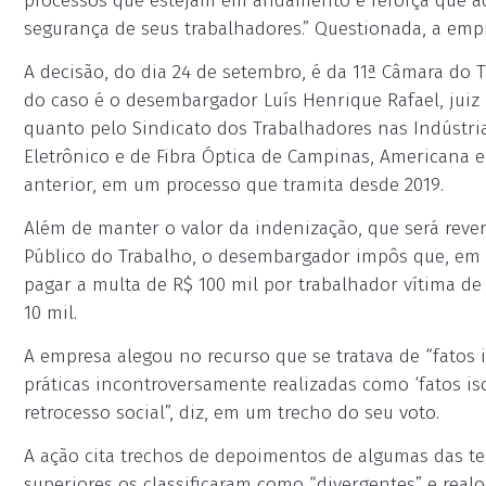
processos que estejam em andamento e reforça que ad
segurança de seus trabalhadores.” Questionada, a empr
A decisão, do dia 24 de setembro, é da 11ª Câmara do T
do caso é o desembargador Luís Henrique Rafael, juiz
quanto pelo Sindicato dos Trabalhadores nas Indústrias
Eletrônico e de Fibra Óptica de Campinas, Americana 
anterior, em um processo que tramita desde 2019.
Além de manter o valor da indenização, que será rever
Público do Trabalho, o desembargador impôs que, em
pagar a multa de R$ 100 mil por trabalhador vítima de
10 mil.
A empresa alegou no recurso que se tratava de “fatos is
práticas incontroversamente realizadas como ‘fatos is
retrocesso social”, diz, em um trecho do seu voto.
A ação cita trechos de depoimentos de algumas das t
superiores os classificaram como “divergentes” e rea