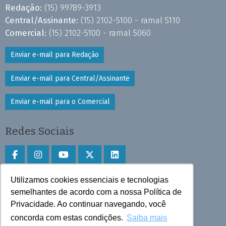
Redação:
(15) 99789-3913
Central/Assinante:
(15) 2102-5100 - ramal 5110
Comercial:
(15) 2102-5100 - ramal 5060
Enviar e-mail para Redação
Enviar e-mail para Central/Assinante
Enviar e-mail para o Comercial
Redes Sociais
Utilizamos cookies essenciais e tecnologias
Faça download do aplicativo
semelhantes de acordo com a nossa Política de
Play Store e App Store
Privacidade. Ao continuar navegando, você
concorda com estas condições.
Saiba mais