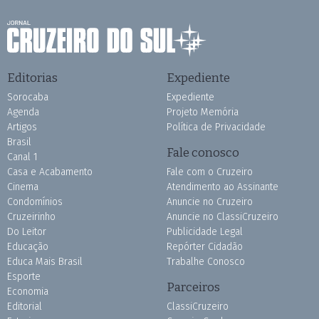
Editorias
Expediente
Sorocaba
Expediente
Agenda
Projeto Memória
Artigos
Política de Privacidade
Brasil
Fale conosco
Canal 1
Casa e Acabamento
Fale com o Cruzeiro
Cinema
Atendimento ao Assinante
Condomínios
Anuncie no Cruzeiro
Cruzeirinho
Anuncie no ClassiCruzeiro
Do Leitor
Publicidade Legal
Educação
Repórter Cidadão
Educa Mais Brasil
Trabalhe Conosco
Esporte
Parceiros
Economia
Editorial
ClassiCruzeiro