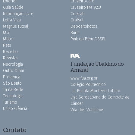
Exterior
CruzeiroCard
Guia Saúde
Cruzeiro FM 92.3
Informação Livre
CruxLab
Letra Viva
Grafsul
Magnus Futsal
Depositphotos
Mix
Burh
Motor
Pink do Bem OSSEL
Pets
Receitas
Revistas
Fundação Ubaldino do
Necrologia
Amaral
Outro Olhar
Presença
www.fua.org.br
São Bento
Colégio Politécnico
Tá na Rede
Lar Escola Monteiro Lobato
Tecnologia
Liga Sorocabana de Combate ao
Turismo
Câncer
Uniso Ciência
Vila dos Velhinhos
Contato