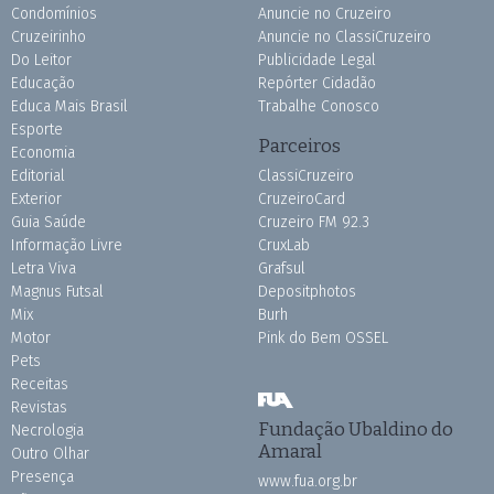
Condomínios
Anuncie no Cruzeiro
Cruzeirinho
Anuncie no ClassiCruzeiro
Do Leitor
Publicidade Legal
Educação
Repórter Cidadão
Educa Mais Brasil
Trabalhe Conosco
Esporte
Parceiros
Economia
Editorial
ClassiCruzeiro
Exterior
CruzeiroCard
Guia Saúde
Cruzeiro FM 92.3
Informação Livre
CruxLab
Letra Viva
Grafsul
Magnus Futsal
Depositphotos
Mix
Burh
Motor
Pink do Bem OSSEL
Pets
Receitas
Revistas
Fundação Ubaldino do
Necrologia
Amaral
Outro Olhar
Presença
www.fua.org.br