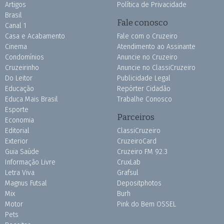
Artigos
Política de Privacidade
Brasil
Fale conosco
Canal 1
Casa e Acabamento
Fale com o Cruzeiro
Cinema
Atendimento ao Assinante
Condomínios
Anuncie no Cruzeiro
Cruzeirinho
Anuncie no ClassiCruzeiro
Do Leitor
Publicidade Legal
Educação
Repórter Cidadão
Educa Mais Brasil
Trabalhe Conosco
Esporte
Parceiros
Economia
Editorial
ClassiCruzeiro
Exterior
CruzeiroCard
Guia Saúde
Cruzeiro FM 92.3
Informação Livre
CruxLab
Letra Viva
Grafsul
Magnus Futsal
Depositphotos
Mix
Burh
Motor
Pink do Bem OSSEL
Pets