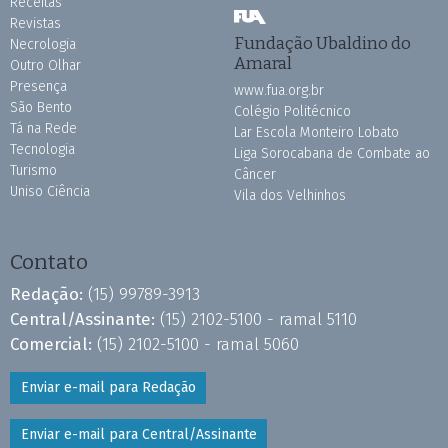
Receitas
Revistas
Fundação Ubaldino do
Necrologia
Amaral
Outro Olhar
Presença
www.fua.org.br
São Bento
Colégio Politécnico
Tá na Rede
Lar Escola Monteiro Lobato
Tecnologia
Liga Sorocabana de Combate ao
Turismo
Câncer
Uniso Ciência
Vila dos Velhinhos
Contato
Redação:
(15) 99789-3913
Central/Assinante:
(15) 2102-5100 - ramal 5110
Comercial:
(15) 2102-5100 - ramal 5060
Enviar e-mail para Redação
Enviar e-mail para Central/Assinante