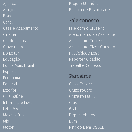
Agenda
Projeto Memória
Artigos
Política de Privacidade
Brasil
Fale conosco
Canal 1
Casa e Acabamento
Fale com o Cruzeiro
Cinema
Atendimento ao Assinante
Condomínios
Anuncie no Cruzeiro
Cruzeirinho
Anuncie no ClassiCruzeiro
Do Leitor
Publicidade Legal
Educação
Repórter Cidadão
Educa Mais Brasil
Trabalhe Conosco
Esporte
Parceiros
Economia
Editorial
ClassiCruzeiro
Exterior
CruzeiroCard
Guia Saúde
Cruzeiro FM 92.3
Informação Livre
CruxLab
Letra Viva
Grafsul
Magnus Futsal
Depositphotos
Mix
Burh
Motor
Pink do Bem OSSEL