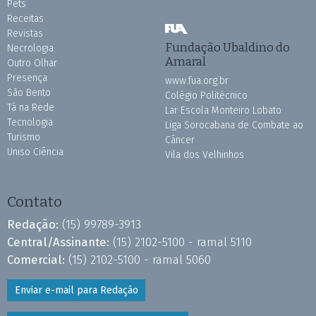
Pets
Receitas
Revistas
Fundação Ubaldino do
Necrologia
Amaral
Outro Olhar
Presença
www.fua.org.br
São Bento
Colégio Politécnico
Tá na Rede
Lar Escola Monteiro Lobato
Tecnologia
Liga Sorocabana de Combate ao
Turismo
Câncer
Uniso Ciência
Vila dos Velhinhos
Contato
Redação:
(15) 99789-3913
Central/Assinante:
(15) 2102-5100 - ramal 5110
Comercial:
(15) 2102-5100 - ramal 5060
Enviar e-mail para Redação