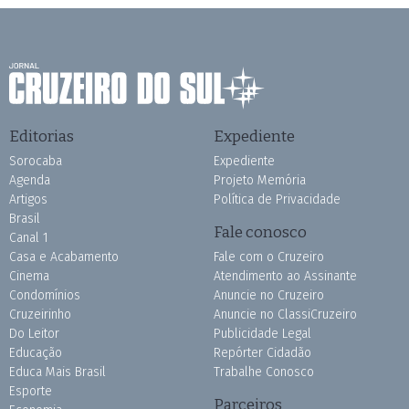
Editorias
Expediente
Sorocaba
Expediente
Agenda
Projeto Memória
Artigos
Política de Privacidade
Brasil
Fale conosco
Canal 1
Casa e Acabamento
Fale com o Cruzeiro
Cinema
Atendimento ao Assinante
Condomínios
Anuncie no Cruzeiro
Cruzeirinho
Anuncie no ClassiCruzeiro
Do Leitor
Publicidade Legal
Educação
Repórter Cidadão
Educa Mais Brasil
Trabalhe Conosco
Esporte
Parceiros