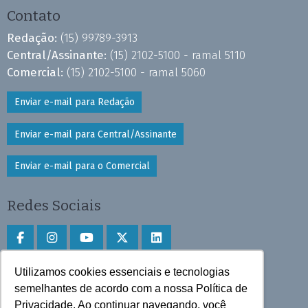
Contato
Redação:
(15) 99789-3913
Central/Assinante:
(15) 2102-5100 - ramal 5110
Comercial:
(15) 2102-5100 - ramal 5060
Enviar e-mail para Redação
Enviar e-mail para Central/Assinante
Enviar e-mail para o Comercial
Redes Sociais
Utilizamos cookies essenciais e tecnologias
Faça download do aplicativo
semelhantes de acordo com a nossa Política de
Privacidade. Ao continuar navegando, você
Play Store e App Store