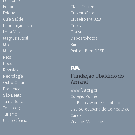
Economia
Editorial
ClassiCruzeiro
Exterior
CruzeiroCard
Guia Saúde
Cruzeiro FM 92.3
Informação Livre
CruxLab
Letra Viva
Grafsul
Magnus Futsal
Depositphotos
Mix
Burh
Motor
Pink do Bem OSSEL
Pets
Receitas
Revistas
Fundação Ubaldino do
Necrologia
Amaral
Outro Olhar
Presença
www.fua.org.br
São Bento
Colégio Politécnico
Tá na Rede
Lar Escola Monteiro Lobato
Tecnologia
Liga Sorocabana de Combate ao
Turismo
Câncer
Uniso Ciência
Vila dos Velhinhos