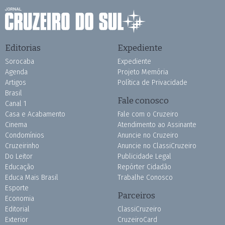
Editorias
Expediente
Sorocaba
Expediente
Agenda
Projeto Memória
Artigos
Política de Privacidade
Brasil
Fale conosco
Canal 1
Casa e Acabamento
Fale com o Cruzeiro
Cinema
Atendimento ao Assinante
Condomínios
Anuncie no Cruzeiro
Cruzeirinho
Anuncie no ClassiCruzeiro
Do Leitor
Publicidade Legal
Educação
Repórter Cidadão
Educa Mais Brasil
Trabalhe Conosco
Esporte
Parceiros
Economia
Editorial
ClassiCruzeiro
Exterior
CruzeiroCard