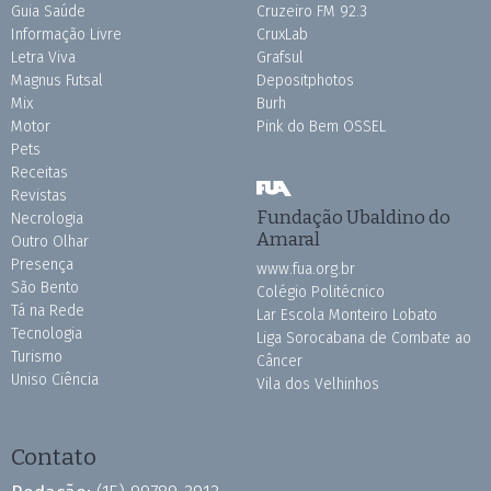
Guia Saúde
Cruzeiro FM 92.3
Informação Livre
CruxLab
Letra Viva
Grafsul
Magnus Futsal
Depositphotos
Mix
Burh
Motor
Pink do Bem OSSEL
Pets
Receitas
Revistas
Fundação Ubaldino do
Necrologia
Amaral
Outro Olhar
Presença
www.fua.org.br
São Bento
Colégio Politécnico
Tá na Rede
Lar Escola Monteiro Lobato
Tecnologia
Liga Sorocabana de Combate ao
Turismo
Câncer
Uniso Ciência
Vila dos Velhinhos
Contato