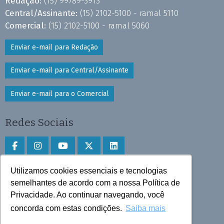
Redação:
(15) 99789-3913
Central/Assinante:
(15) 2102-5100 - ramal 5110
Comercial:
(15) 2102-5100 - ramal 5060
Enviar e-mail para Redação
Enviar e-mail para Central/Assinante
Enviar e-mail para o Comercial
Redes Sociais
Utilizamos cookies essenciais e tecnologias
Faça download do aplicativo
semelhantes de acordo com a nossa Política de
Privacidade. Ao continuar navegando, você
Play Store e App Store
concorda com estas condições.
Saiba mais