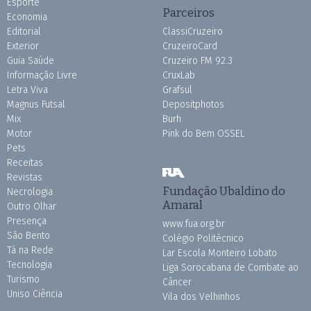
Esporte
Parceiros
Economia
Editorial
ClassiCruzeiro
Exterior
CruzeiroCard
Guia Saúde
Cruzeiro FM 92.3
Informação Livre
CruxLab
Letra Viva
Grafsul
Magnus Futsal
Depositphotos
Mix
Burh
Motor
Pink do Bem OSSEL
Pets
Receitas
Revistas
Fundação Ubaldino do
Necrologia
Amaral
Outro Olhar
Presença
www.fua.org.br
São Bento
Colégio Politécnico
Tá na Rede
Lar Escola Monteiro Lobato
Tecnologia
Liga Sorocabana de Combate ao
Turismo
Câncer
Uniso Ciência
Vila dos Velhinhos