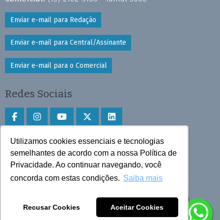
Enviar e-mail para Redação
Enviar e-mail para Central/Assinante
Enviar e-mail para o Comercial
Redes Sociais
Utilizamos cookies essenciais e tecnologias
Faça download do aplicativo
semelhantes de acordo com a nossa Política de
Privacidade. Ao continuar navegando, você
Play Store e App Store
concorda com estas condições.
Saiba mais
Todos os direitos reservados © 2025 Cruzeiro do Sul
Recusar Cookies
Aceitar Cookies