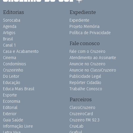
Editorias
Expediente
Sorocaba
Expediente
Agenda
Projeto Memória
Artigos
Política de Privacidade
Brasil
Fale conosco
Canal 1
Casa e Acabamento
Fale com o Cruzeiro
Cinema
Atendimento ao Assinante
Condomínios
Anuncie no Cruzeiro
Cruzeirinho
Anuncie no ClassiCruzeiro
Do Leitor
Publicidade Legal
Educação
Repórter Cidadão
Educa Mais Brasil
Trabalhe Conosco
Esporte
Parceiros
Economia
Editorial
ClassiCruzeiro
Exterior
CruzeiroCard
Guia Saúde
Cruzeiro FM 92.3
Informação Livre
CruxLab
Letra Viva
Grafsul