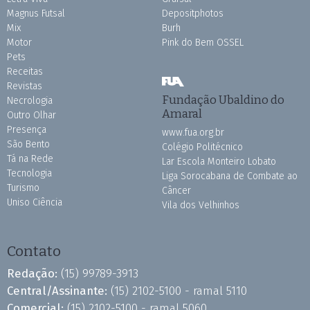
Magnus Futsal
Depositphotos
Mix
Burh
Motor
Pink do Bem OSSEL
Pets
Receitas
Revistas
Fundação Ubaldino do
Necrologia
Amaral
Outro Olhar
Presença
www.fua.org.br
São Bento
Colégio Politécnico
Tá na Rede
Lar Escola Monteiro Lobato
Tecnologia
Liga Sorocabana de Combate ao
Turismo
Câncer
Uniso Ciência
Vila dos Velhinhos
Contato
Redação:
(15) 99789-3913
Central/Assinante:
(15) 2102-5100 - ramal 5110
Comercial:
(15) 2102-5100 - ramal 5060