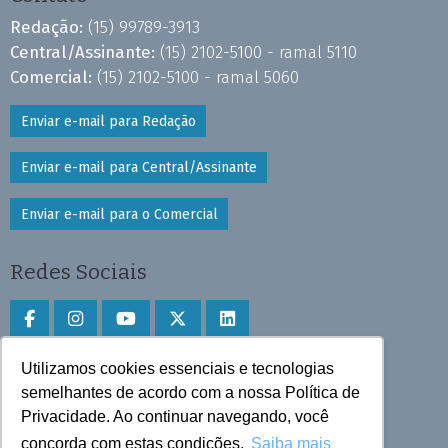
Redação:
(15) 99789-3913
Central/Assinante:
(15) 2102-5100 - ramal 5110
Comercial:
(15) 2102-5100 - ramal 5060
Enviar e-mail para Redação
Enviar e-mail para Central/Assinante
Enviar e-mail para o Comercial
Redes Sociais
Utilizamos cookies essenciais e tecnologias
Faça download do aplicativo
semelhantes de acordo com a nossa Política de
Play Store e App Store
Privacidade. Ao continuar navegando, você
concorda com estas condições.
Saiba mais