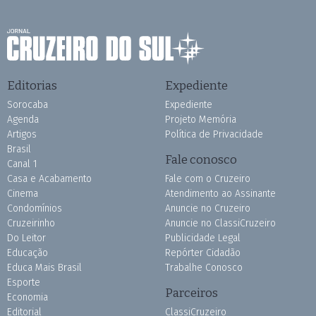
Editorias
Expediente
Sorocaba
Expediente
Agenda
Projeto Memória
Artigos
Política de Privacidade
Brasil
Fale conosco
Canal 1
Casa e Acabamento
Fale com o Cruzeiro
Cinema
Atendimento ao Assinante
Condomínios
Anuncie no Cruzeiro
Cruzeirinho
Anuncie no ClassiCruzeiro
Do Leitor
Publicidade Legal
Educação
Repórter Cidadão
Educa Mais Brasil
Trabalhe Conosco
Esporte
Parceiros
Economia
Editorial
ClassiCruzeiro