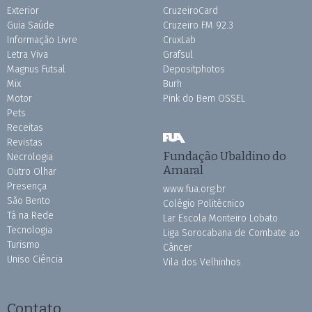
Exterior
CruzeiroCard
Guia Saúde
Cruzeiro FM 92.3
Informação Livre
CruxLab
Letra Viva
Grafsul
Magnus Futsal
Depositphotos
Mix
Burh
Motor
Pink do Bem OSSEL
Pets
Receitas
Revistas
Fundação Ubaldino do
Necrologia
Amaral
Outro Olhar
Presença
www.fua.org.br
São Bento
Colégio Politécnico
Tá na Rede
Lar Escola Monteiro Lobato
Tecnologia
Liga Sorocabana de Combate ao
Turismo
Câncer
Uniso Ciência
Vila dos Velhinhos
Contato