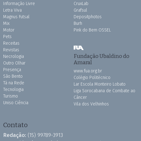
Informação Livre
CruxLab
Letra Viva
Grafsul
Magnus Futsal
Depositphotos
Mix
Burh
Motor
Pink do Bem OSSEL
Pets
Receitas
Revistas
Fundação Ubaldino do
Necrologia
Amaral
Outro Olhar
Presença
www.fua.org.br
São Bento
Colégio Politécnico
Tá na Rede
Lar Escola Monteiro Lobato
Tecnologia
Liga Sorocabana de Combate ao
Turismo
Câncer
Uniso Ciência
Vila dos Velhinhos
Contato
Redação:
(15) 99789-3913