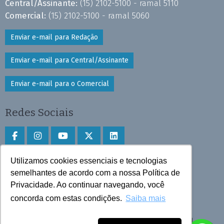
Central/Assinante:
(15) 2102-5100 - ramal 5110
Comercial:
(15) 2102-5100 - ramal 5060
Enviar e-mail para Redação
Enviar e-mail para Central/Assinante
Enviar e-mail para o Comercial
Redes Sociais
Utilizamos cookies essenciais e tecnologias
Faça download do aplicativo
semelhantes de acordo com a nossa Política de
Privacidade. Ao continuar navegando, você
Play Store e App Store
concorda com estas condições.
Saiba mais
Todos os direitos reservados © 2025 Cruzeiro do Sul