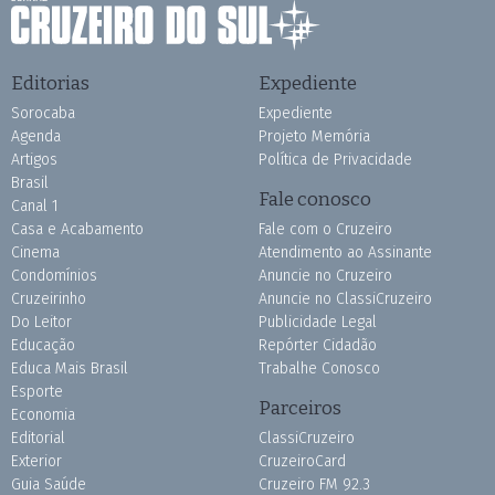
Editorias
Expediente
Sorocaba
Expediente
Agenda
Projeto Memória
Artigos
Política de Privacidade
Brasil
Fale conosco
Canal 1
Casa e Acabamento
Fale com o Cruzeiro
Cinema
Atendimento ao Assinante
Condomínios
Anuncie no Cruzeiro
Cruzeirinho
Anuncie no ClassiCruzeiro
Do Leitor
Publicidade Legal
Educação
Repórter Cidadão
Educa Mais Brasil
Trabalhe Conosco
Esporte
Parceiros
Economia
Editorial
ClassiCruzeiro
Exterior
CruzeiroCard
Guia Saúde
Cruzeiro FM 92.3