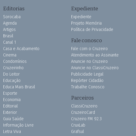
Editorias
Expediente
Sorocaba
Expediente
Agenda
Projeto Memória
Artigos
Política de Privacidade
Brasil
Fale conosco
Canal 1
Casa e Acabamento
Fale com o Cruzeiro
Cinema
Atendimento ao Assinante
Condomínios
Anuncie no Cruzeiro
Cruzeirinho
Anuncie no ClassiCruzeiro
Do Leitor
Publicidade Legal
Educação
Repórter Cidadão
Educa Mais Brasil
Trabalhe Conosco
Esporte
Parceiros
Economia
Editorial
ClassiCruzeiro
Exterior
CruzeiroCard
Guia Saúde
Cruzeiro FM 92.3
Informação Livre
CruxLab
Letra Viva
Grafsul