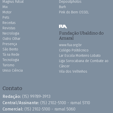
Magnus Futsal
Depositphotos
Mix
Burh
Motor
Pink do Bem OSSEL
Pets
Receitas
Revistas
Fundação Ubaldino do
Necrologia
Amaral
Outro Olhar
Presença
www.fua.org.br
São Bento
Colégio Politécnico
Tá na Rede
Lar Escola Monteiro Lobato
Tecnologia
Liga Sorocabana de Combate ao
Turismo
Câncer
Uniso Ciência
Vila dos Velhinhos
Contato
Redação:
(15) 99789-3913
Central/Assinante:
(15) 2102-5100 - ramal 5110
Comercial:
(15) 2102-5100 - ramal 5060