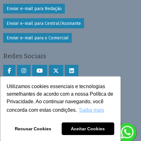
Enviar e-mail para Redação
Enviar e-mail para Central/Assinante
Enviar e-mail para o Comercial
Redes Sociais
Utilizamos cookies essenciais e tecnologias
Faça download do aplicativo
semelhantes de acordo com a nossa Política de
Privacidade. Ao continuar navegando, você
Play Store e App Store
concorda com estas condições.
Saiba mais
Todos os direitos reservados © 2025 Cruzeiro do Sul
Recusar Cookies
Aceitar Cookies