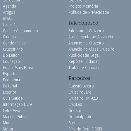
Sorocaba
Expediente
Agenda
Projeto Memória
Artigos
Política de Privacidade
Brasil
Fale conosco
Canal 1
Casa e Acabamento
Fale com o Cruzeiro
Cinema
Atendimento ao Assinante
Condomínios
Anuncie no Cruzeiro
Cruzeirinho
Anuncie no ClassiCruzeiro
Do Leitor
Publicidade Legal
Educação
Repórter Cidadão
Educa Mais Brasil
Trabalhe Conosco
Esporte
Parceiros
Economia
Editorial
ClassiCruzeiro
Exterior
CruzeiroCard
Guia Saúde
Cruzeiro FM 92.3
Informação Livre
CruxLab
Letra Viva
Grafsul
Magnus Futsal
Depositphotos
Mix
Burh
Motor
Pink do Bem OSSEL