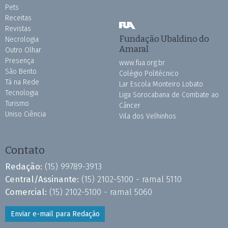
Pets
Receitas
Revistas
Fundação Ubaldino do
Necrologia
Amaral
Outro Olhar
Presença
www.fua.org.br
São Bento
Colégio Politécnico
Tá na Rede
Lar Escola Monteiro Lobato
Tecnologia
Liga Sorocabana de Combate ao
Turismo
Câncer
Uniso Ciência
Vila dos Velhinhos
Contato
Redação:
(15) 99789-3913
Central/Assinante:
(15) 2102-5100 - ramal 5110
Comercial:
(15) 2102-5100 - ramal 5060
Enviar e-mail para Redação