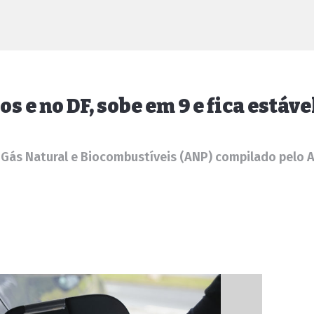
s e no DF, sobe em 9 e fica estáve
 Gás Natural e Biocombustíveis (ANP) compilado pelo 