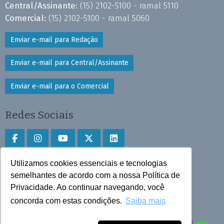
Central/Assinante:
(15) 2102-5100 - ramal 5110
Comercial:
(15) 2102-5100 - ramal 5060
Enviar e-mail para Redação
Enviar e-mail para Central/Assinante
Enviar e-mail para o Comercial
Redes Sociais
Utilizamos cookies essenciais e tecnologias
Faça download do aplicativo
semelhantes de acordo com a nossa Política de
Privacidade. Ao continuar navegando, você
Play Store e App Store
concorda com estas condições.
Saiba mais
Todos os direitos reservados © 2025 Cruzeiro do Sul