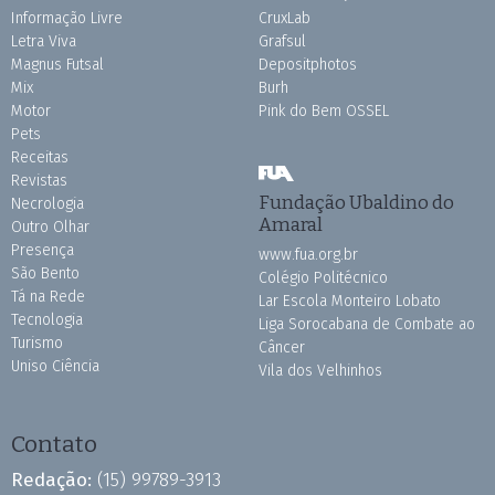
Informação Livre
CruxLab
Letra Viva
Grafsul
Magnus Futsal
Depositphotos
Mix
Burh
Motor
Pink do Bem OSSEL
Pets
Receitas
Revistas
Fundação Ubaldino do
Necrologia
Amaral
Outro Olhar
Presença
www.fua.org.br
São Bento
Colégio Politécnico
Tá na Rede
Lar Escola Monteiro Lobato
Tecnologia
Liga Sorocabana de Combate ao
Turismo
Câncer
Uniso Ciência
Vila dos Velhinhos
Contato
Redação:
(15) 99789-3913