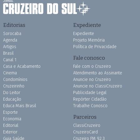
Editorias
Expediente
Sorocaba
Expediente
Agenda
Projeto Memória
Artigos
Política de Privacidade
Brasil
Fale conosco
Canal 1
Casa e Acabamento
Fale com o Cruzeiro
Cinema
Atendimento ao Assinante
Condomínios
Anuncie no Cruzeiro
Cruzeirinho
Anuncie no ClassiCruzeiro
Do Leitor
Publicidade Legal
Educação
Repórter Cidadão
Educa Mais Brasil
Trabalhe Conosco
Esporte
Parceiros
Economia
Editorial
ClassiCruzeiro
Exterior
CruzeiroCard
Guia Saúde
Cruzeiro FM 92.3