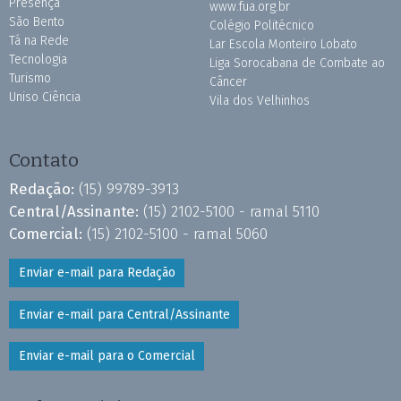
Presença
www.fua.org.br
São Bento
Colégio Politécnico
Tá na Rede
Lar Escola Monteiro Lobato
Tecnologia
Liga Sorocabana de Combate ao
Turismo
Câncer
Uniso Ciência
Vila dos Velhinhos
Contato
Redação:
(15) 99789-3913
Central/Assinante:
(15) 2102-5100 - ramal 5110
Comercial:
(15) 2102-5100 - ramal 5060
Enviar e-mail para Redação
Enviar e-mail para Central/Assinante
Enviar e-mail para o Comercial