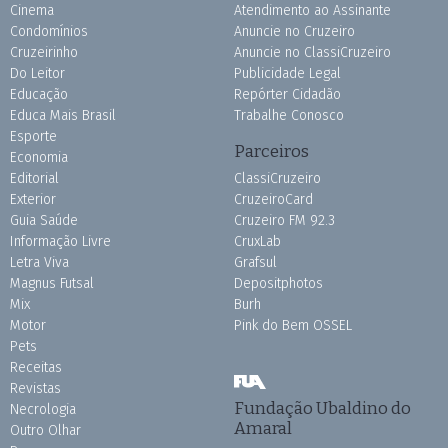
Cinema
Atendimento ao Assinante
Condomínios
Anuncie no Cruzeiro
Cruzeirinho
Anuncie no ClassiCruzeiro
Do Leitor
Publicidade Legal
Educação
Repórter Cidadão
Educa Mais Brasil
Trabalhe Conosco
Esporte
Parceiros
Economia
Editorial
ClassiCruzeiro
Exterior
CruzeiroCard
Guia Saúde
Cruzeiro FM 92.3
Informação Livre
CruxLab
Letra Viva
Grafsul
Magnus Futsal
Depositphotos
Mix
Burh
Motor
Pink do Bem OSSEL
Pets
Receitas
Revistas
Fundação Ubaldino do
Necrologia
Amaral
Outro Olhar