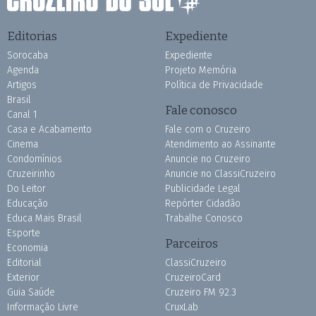
Editorias
Expediente
Sorocaba
Expediente
Agenda
Projeto Memória
Artigos
Política de Privacidade
Brasil
Fale conosco
Canal 1
Casa e Acabamento
Fale com o Cruzeiro
Cinema
Atendimento ao Assinante
Condomínios
Anuncie no Cruzeiro
Cruzeirinho
Anuncie no ClassiCruzeiro
Do Leitor
Publicidade Legal
Educação
Repórter Cidadão
Educa Mais Brasil
Trabalhe Conosco
Esporte
Parceiros
Economia
Editorial
ClassiCruzeiro
Exterior
CruzeiroCard
Guia Saúde
Cruzeiro FM 92.3
Informação Livre
CruxLab