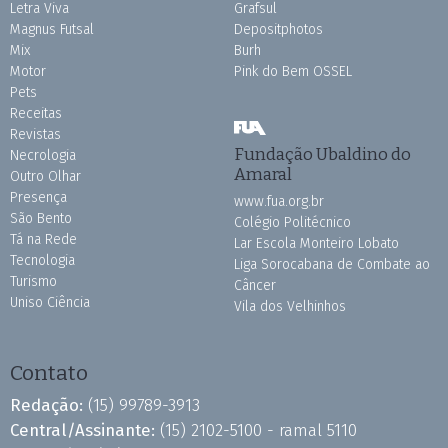
Letra Viva
Grafsul
Magnus Futsal
Depositphotos
Mix
Burh
Motor
Pink do Bem OSSEL
Pets
Receitas
Revistas
Fundação Ubaldino do
Necrologia
Amaral
Outro Olhar
Presença
www.fua.org.br
São Bento
Colégio Politécnico
Tá na Rede
Lar Escola Monteiro Lobato
Tecnologia
Liga Sorocabana de Combate ao
Turismo
Câncer
Uniso Ciência
Vila dos Velhinhos
Contato
Redação:
(15) 99789-3913
Central/Assinante:
(15) 2102-5100 - ramal 5110