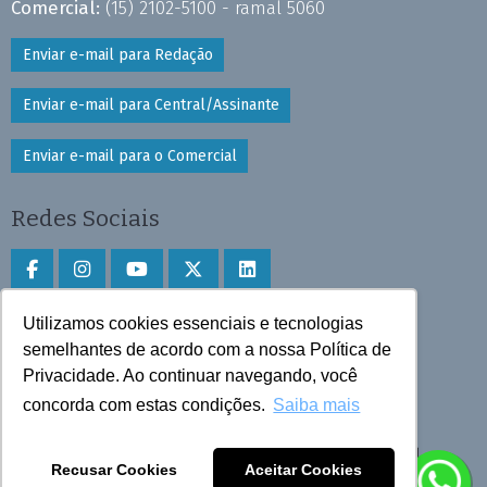
Comercial:
(15) 2102-5100 - ramal 5060
Enviar e-mail para Redação
Enviar e-mail para Central/Assinante
Enviar e-mail para o Comercial
Redes Sociais
Utilizamos cookies essenciais e tecnologias
Faça download do aplicativo
semelhantes de acordo com a nossa Política de
Privacidade. Ao continuar navegando, você
Play Store e App Store
concorda com estas condições.
Saiba mais
Todos os direitos reservados © 2025 Cruzeiro do Sul
Recusar Cookies
Aceitar Cookies