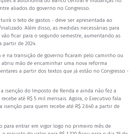
aques à autonomia do Banco Central e mudanças no
entre aliados do governo no Congresso.
ituirá o teto de gastos - deve ser apresentada ao
nalizado. Além disso, as medidas necessárias para
 vão ficar para o segundo semestre, aumentando as
 partir de 2024.
a e na transição de governo ficaram pelo caminho ou
rno abriu mão de encaminhar uma nova reforma
entares a partir dos textos que já estão no Congresso -
a isenção do Imposto de Renda e ainda não fez a
recebe até R$ 5 mil mensais. Agora, o Executivo fala
 isenção para quem recebe até R$ 2.640 a partir de
 para entrar em vigor logo no primeiro mês de
 reajuste do valor para R$ 1.320 ficou para o dia 1º de