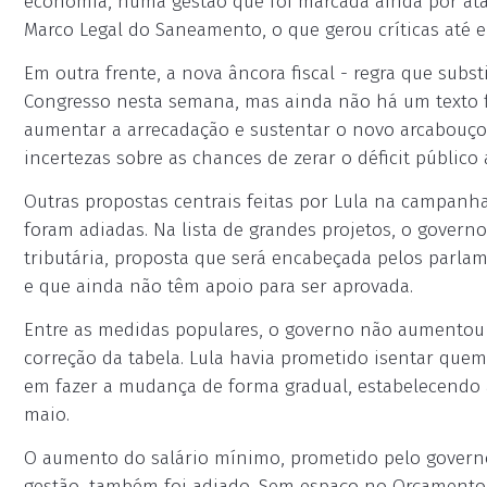
economia, numa gestão que foi marcada ainda por at
Marco Legal do Saneamento, o que gerou críticas até 
Em outra frente, a nova âncora fiscal - regra que subst
Congresso nesta semana, mas ainda não há um texto fi
aumentar a arrecadação e sustentar o novo arcabouço
incertezas sobre as chances de zerar o déficit público a
Outras propostas centrais feitas por Lula na campanh
foram adiadas. Na lista de grandes projetos, o gove
tributária, proposta que será encabeçada pelos parlam
e que ainda não têm apoio para ser aprovada.
Entre as medidas populares, o governo não aumentou 
correção da tabela. Lula havia prometido isentar quem 
em fazer a mudança de forma gradual, estabelecendo a
maio.
O aumento do salário mínimo, prometido pelo governo
gestão, também foi adiado. Sem espaço no Orçamento, o