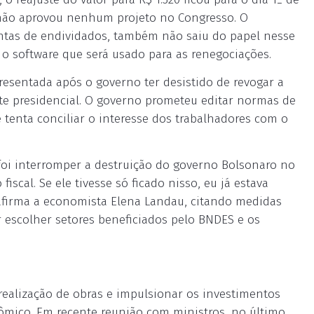
 não aprovou nenhum projeto no Congresso. O
ntas de endividados, também não saiu do papel nesse
o software que será usado para as renegociações.
resentada após o governo ter desistido de revogar a
te presidencial. O governo prometeu editar normas de
e tenta conciliar o interesse dos trabalhadores com o
 foi interromper a destruição do governo Bolsonaro no
scal. Se ele tivesse só ficado nisso, eu já estava
, afirma a economista Elena Landau, citando medidas
r escolher setores beneficiados pelo BNDES e os
 realização de obras e impulsionar os investimentos
ômico. Em recente reunião com ministros, no último