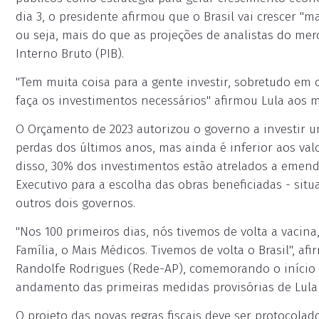
dia 3, o presidente afirmou que o Brasil vai crescer "
ou seja, mais do que as projeções de analistas do mer
Interno Bruto (PIB).
"Tem muita coisa para a gente investir, sobretudo em 
faça os investimentos necessários" afirmou Lula aos m
O Orçamento de 2023 autorizou o governo a investir 
perdas dos últimos anos, mas ainda é inferior aos val
disso, 30% dos investimentos estão atrelados a emenda
Executivo para a escolha das obras beneficiadas - sit
outros dois governos.
"Nos 100 primeiros dias, nós tivemos de volta a vacina
Família, o Mais Médicos. Tivemos de volta o Brasil", a
Randolfe Rodrigues (Rede-AP), comemorando o início d
andamento das primeiras medidas provisórias de Lula 
O projeto das novas regras fiscais deve ser protocolad