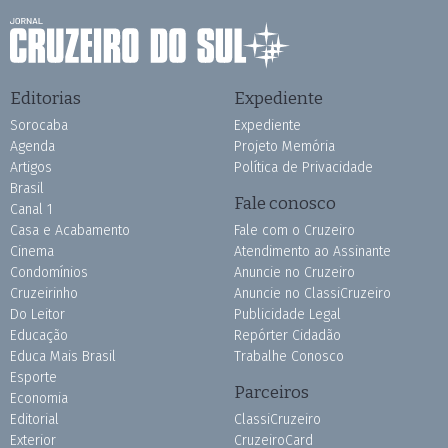
Editorias
Expediente
Sorocaba
Expediente
Agenda
Projeto Memória
Artigos
Política de Privacidade
Brasil
Fale conosco
Canal 1
Casa e Acabamento
Fale com o Cruzeiro
Cinema
Atendimento ao Assinante
Condomínios
Anuncie no Cruzeiro
Cruzeirinho
Anuncie no ClassiCruzeiro
Do Leitor
Publicidade Legal
Educação
Repórter Cidadão
Educa Mais Brasil
Trabalhe Conosco
Esporte
Parceiros
Economia
Editorial
ClassiCruzeiro
Exterior
CruzeiroCard