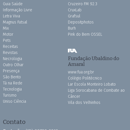
Guia Saúde
Cruzeiro FM 92.3
Informação Livre
CruxLab
Letra Viva
Grafsul
Magnus Futsal
Depositphotos
Mix
Burh
Motor
Pink do Bem OSSEL
Pets
Receitas
Revistas
Fundação Ubaldino do
Necrologia
Amaral
Outro Olhar
Presença
www.fua.org.br
São Bento
Colégio Politécnico
Tá na Rede
Lar Escola Monteiro Lobato
Tecnologia
Liga Sorocabana de Combate ao
Turismo
Câncer
Uniso Ciência
Vila dos Velhinhos
Contato