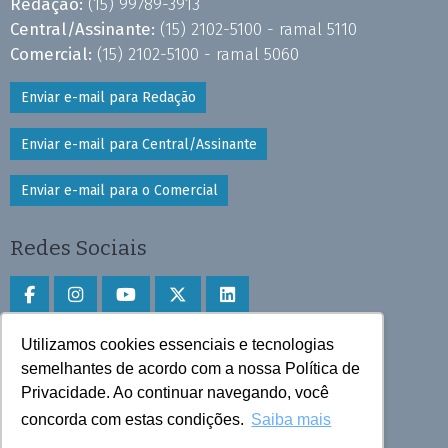
Redação:
(15) 99789-3913
Central/Assinante:
(15) 2102-5100 - ramal 5110
Comercial:
(15) 2102-5100 - ramal 5060
Enviar e-mail para Redação
Enviar e-mail para Central/Assinante
Enviar e-mail para o Comercial
Redes Sociais
Utilizamos cookies essenciais e tecnologias
Faça download do aplicativo
semelhantes de acordo com a nossa Política de
Privacidade. Ao continuar navegando, você
Play Store e App Store
concorda com estas condições.
Saiba mais