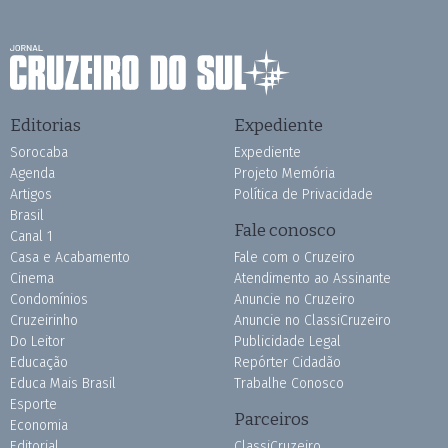
Editorias
Expediente
Sorocaba
Expediente
Agenda
Projeto Memória
Artigos
Política de Privacidade
Brasil
Fale conosco
Canal 1
Casa e Acabamento
Fale com o Cruzeiro
Cinema
Atendimento ao Assinante
Condomínios
Anuncie no Cruzeiro
Cruzeirinho
Anuncie no ClassiCruzeiro
Do Leitor
Publicidade Legal
Educação
Repórter Cidadão
Educa Mais Brasil
Trabalhe Conosco
Esporte
Parceiros
Economia
Editorial
ClassiCruzeiro