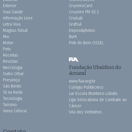
Exterior
CruzeiroCard
Guia Saúde
Cruzeiro FM 92.3
Informação Livre
CruxLab
Letra Viva
Grafsul
Magnus Futsal
Depositphotos
Mix
Burh
Motor
Pink do Bem OSSEL
Pets
Receitas
Revistas
Fundação Ubaldino do
Necrologia
Amaral
Outro Olhar
Presença
www.fua.org.br
São Bento
Colégio Politécnico
Tá na Rede
Lar Escola Monteiro Lobato
Tecnologia
Liga Sorocabana de Combate ao
Turismo
Câncer
Uniso Ciência
Vila dos Velhinhos
Contato