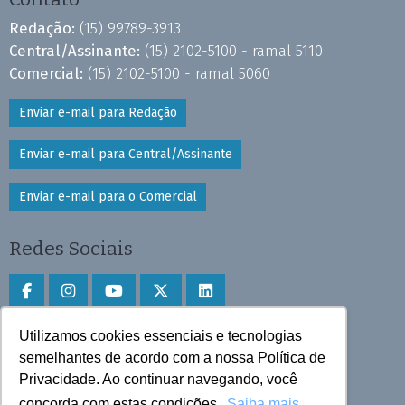
Redação:
(15) 99789-3913
Central/Assinante:
(15) 2102-5100 - ramal 5110
Comercial:
(15) 2102-5100 - ramal 5060
Enviar e-mail para Redação
Enviar e-mail para Central/Assinante
Enviar e-mail para o Comercial
Redes Sociais
Utilizamos cookies essenciais e tecnologias
Faça download do aplicativo
semelhantes de acordo com a nossa Política de
Privacidade. Ao continuar navegando, você
Play Store e App Store
concorda com estas condições.
Saiba mais