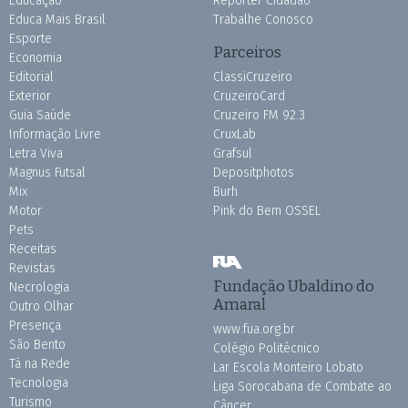
Educação
Repórter Cidadão
Educa Mais Brasil
Trabalhe Conosco
Esporte
Parceiros
Economia
Editorial
ClassiCruzeiro
Exterior
CruzeiroCard
Guia Saúde
Cruzeiro FM 92.3
Informação Livre
CruxLab
Letra Viva
Grafsul
Magnus Futsal
Depositphotos
Mix
Burh
Motor
Pink do Bem OSSEL
Pets
Receitas
Revistas
Fundação Ubaldino do
Necrologia
Amaral
Outro Olhar
Presença
www.fua.org.br
São Bento
Colégio Politécnico
Tá na Rede
Lar Escola Monteiro Lobato
Tecnologia
Liga Sorocabana de Combate ao
Turismo
Câncer