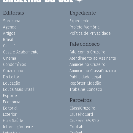
Editorias
Expediente
Sorocaba
Expediente
Agenda
Projeto Memória
Artigos
Política de Privacidade
Brasil
Fale conosco
Canal 1
Casa e Acabamento
Fale com o Cruzeiro
Cinema
Atendimento ao Assinante
Condomínios
Anuncie no Cruzeiro
Cruzeirinho
Anuncie no ClassiCruzeiro
Do Leitor
Publicidade Legal
Educação
Repórter Cidadão
Educa Mais Brasil
Trabalhe Conosco
Esporte
Parceiros
Economia
Editorial
ClassiCruzeiro
Exterior
CruzeiroCard
Guia Saúde
Cruzeiro FM 92.3
Informação Livre
CruxLab