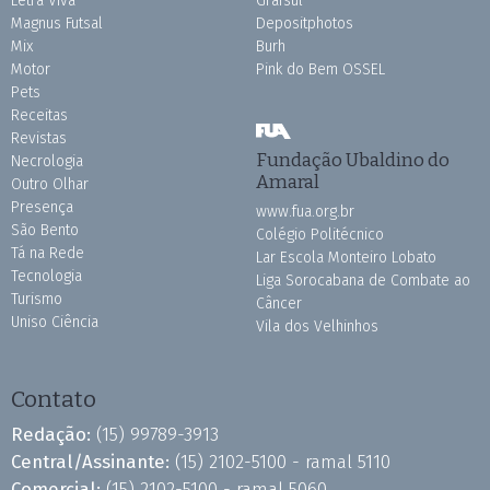
Letra Viva
Grafsul
Magnus Futsal
Depositphotos
Mix
Burh
Motor
Pink do Bem OSSEL
Pets
Receitas
Revistas
Fundação Ubaldino do
Necrologia
Amaral
Outro Olhar
Presença
www.fua.org.br
São Bento
Colégio Politécnico
Tá na Rede
Lar Escola Monteiro Lobato
Tecnologia
Liga Sorocabana de Combate ao
Turismo
Câncer
Uniso Ciência
Vila dos Velhinhos
Contato
Redação:
(15) 99789-3913
Central/Assinante:
(15) 2102-5100 - ramal 5110
Comercial:
(15) 2102-5100 - ramal 5060