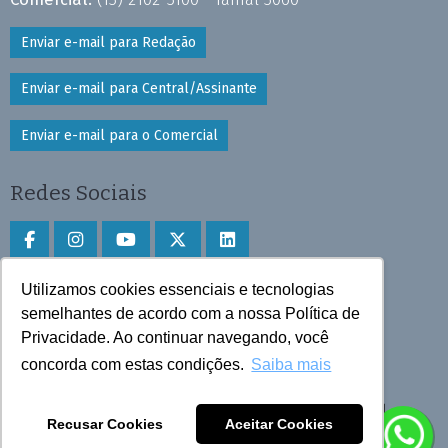
Enviar e-mail para Redação
Enviar e-mail para Central/Assinante
Enviar e-mail para o Comercial
Redes Sociais
Utilizamos cookies essenciais e tecnologias
Faça download do aplicativo
semelhantes de acordo com a nossa Política de
Privacidade. Ao continuar navegando, você
Play Store e App Store
concorda com estas condições.
Saiba mais
Todos os direitos reservados © 2025 Cruzeiro do Sul
Recusar Cookies
Aceitar Cookies