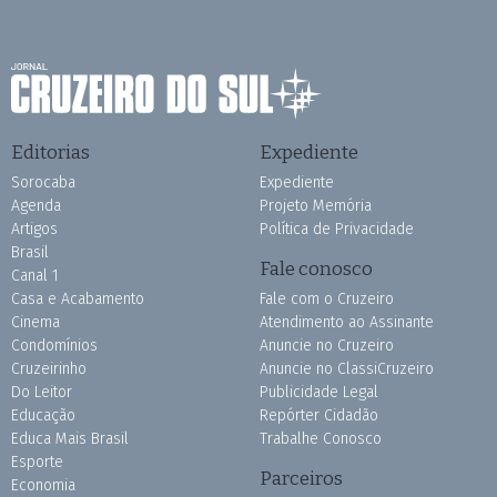
Editorias
Expediente
Sorocaba
Expediente
Agenda
Projeto Memória
Artigos
Política de Privacidade
Brasil
Fale conosco
Canal 1
Casa e Acabamento
Fale com o Cruzeiro
Cinema
Atendimento ao Assinante
Condomínios
Anuncie no Cruzeiro
Cruzeirinho
Anuncie no ClassiCruzeiro
Do Leitor
Publicidade Legal
Educação
Repórter Cidadão
Educa Mais Brasil
Trabalhe Conosco
Esporte
Parceiros
Economia