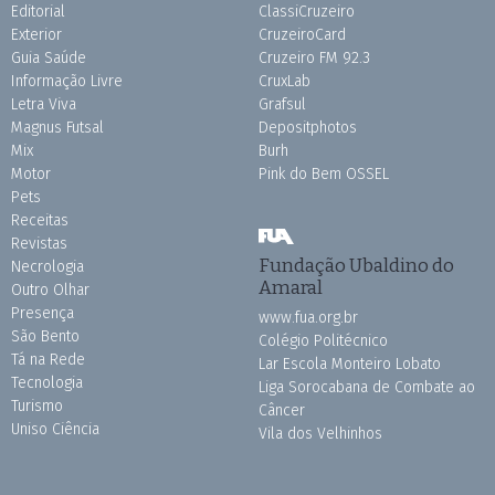
Editorial
ClassiCruzeiro
Exterior
CruzeiroCard
Guia Saúde
Cruzeiro FM 92.3
Informação Livre
CruxLab
Letra Viva
Grafsul
Magnus Futsal
Depositphotos
Mix
Burh
Motor
Pink do Bem OSSEL
Pets
Receitas
Revistas
Fundação Ubaldino do
Necrologia
Amaral
Outro Olhar
Presença
www.fua.org.br
São Bento
Colégio Politécnico
Tá na Rede
Lar Escola Monteiro Lobato
Tecnologia
Liga Sorocabana de Combate ao
Turismo
Câncer
Uniso Ciência
Vila dos Velhinhos