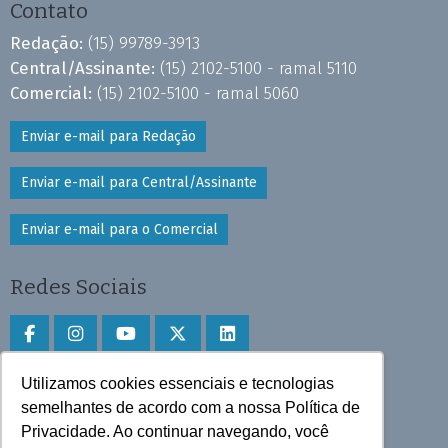
Contato
Redação:
(15) 99789-3913
Central/Assinante:
(15) 2102-5100 - ramal 5110
Comercial:
(15) 2102-5100 - ramal 5060
Enviar e-mail para Redação
Enviar e-mail para Central/Assinante
Enviar e-mail para o Comercial
Redes Sociais
Utilizamos cookies essenciais e tecnologias
Faça download do aplicativo
semelhantes de acordo com a nossa Política de
Privacidade. Ao continuar navegando, você
Play Store e App Store