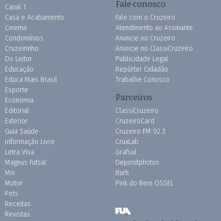
Fale conosco
Canal 1
Casa e Acabamento
Fale com o Cruzeiro
Cinema
Atendimento ao Assinante
Condomínios
Anuncie no Cruzeiro
Cruzeirinho
Anuncie no ClassiCruzeiro
Do Leitor
Publicidade Legal
Educação
Repórter Cidadão
Educa Mais Brasil
Trabalhe Conosco
Esporte
Parceiros
Economia
Editorial
ClassiCruzeiro
Exterior
CruzeiroCard
Guia Saúde
Cruzeiro FM 92.3
Informação Livre
CruxLab
Letra Viva
Grafsul
Magnus Futsal
Depositphotos
Mix
Burh
Motor
Pink do Bem OSSEL
Pets
Receitas
Revistas