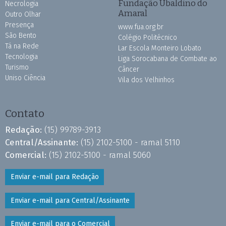
Fundação Ubaldino do
Necrologia
Amaral
Outro Olhar
Presença
www.fua.org.br
São Bento
Colégio Politécnico
Tá na Rede
Lar Escola Monteiro Lobato
Tecnologia
Liga Sorocabana de Combate ao
Turismo
Câncer
Uniso Ciência
Vila dos Velhinhos
Contato
Redação:
(15) 99789-3913
Central/Assinante:
(15) 2102-5100 - ramal 5110
Comercial:
(15) 2102-5100 - ramal 5060
Enviar e-mail para Redação
Enviar e-mail para Central/Assinante
Enviar e-mail para o Comercial