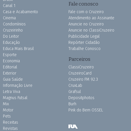
Fale conosco
Canal 1
Casa e Acabamento
Fale com o Cruzeiro
Cinema
Atendimento ao Assinante
Condomínios
Anuncie no Cruzeiro
Cruzeirinho
Anuncie no ClassiCruzeiro
Do Leitor
Publicidade Legal
Educação
Repórter Cidadão
Educa Mais Brasil
Trabalhe Conosco
Esporte
Parceiros
Economia
Editorial
ClassiCruzeiro
Exterior
CruzeiroCard
Guia Saúde
Cruzeiro FM 92.3
Informação Livre
CruxLab
Letra Viva
Grafsul
Magnus Futsal
Depositphotos
Mix
Burh
Motor
Pink do Bem OSSEL
Pets
Receitas
Revistas