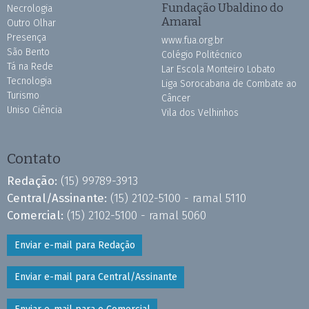
Fundação Ubaldino do
Necrologia
Amaral
Outro Olhar
Presença
www.fua.org.br
São Bento
Colégio Politécnico
Tá na Rede
Lar Escola Monteiro Lobato
Tecnologia
Liga Sorocabana de Combate ao
Turismo
Câncer
Uniso Ciência
Vila dos Velhinhos
Contato
Redação:
(15) 99789-3913
Central/Assinante:
(15) 2102-5100 - ramal 5110
Comercial:
(15) 2102-5100 - ramal 5060
Enviar e-mail para Redação
Enviar e-mail para Central/Assinante